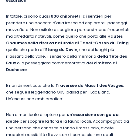
escursioni
.
In totale, ci sono quasi
600 chilometri di sentieri
per
prendere una boccata d'aria fresca ed esplorare i paesaggi
mozzafiato. Non esitate a scegliere percorsi meno frequentati
ma altrettanto notevoli, come quello che porta alle
Hautes
Chaumes nella riserva naturale di Tanet-Gazon du Faing
,
quello che porta all'
Etang du Devin
, uno dei luoghi più
rilassanti della valle, il sentiero della memoria
della Tête des
Faux
o la passeggiata commemorativa
del cimitero di
Duchesne
.
E non dimenticate che la
Traversée du Massif des Vosges
,
che segue il leggendario GR5, passa per il Lac Blanc.
Un'escursione emblematica!
Non dimenticate di optare per
un'escursione con guida
,
ideale per scoprire la flora e la fauna locali. Accompagnati da
una persona che conosce a fondo il massiccio, avrete
maggiori possibilità di avvistare il camoscio, uno degli