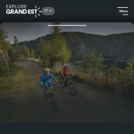
Rechercher un lieu, une activité...
IT
Menu
Homepage
Le montagne in estate
Il resort Lac Blanc in estate