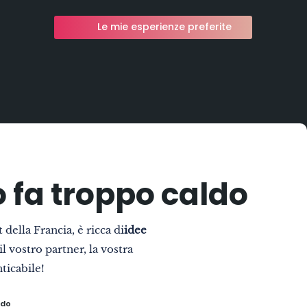
Le mie esperienze preferite
o fa troppo caldo
 della Francia, è ricca di
idee
il vostro partner, la vostra
ticabile!
ldo