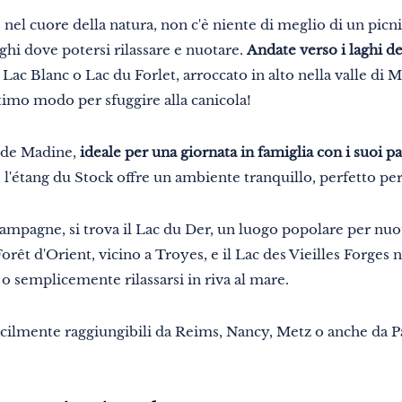
l cuore della natura, non c'è niente di meglio di un picnic
ghi dove potersi rilassare e nuotare.
Andate verso i laghi de
ac Blanc o Lac du Forlet, arroccato in alto nella valle di Mun
timo modo per sfuggire alla canicola!
c de Madine,
ideale per una giornata in famiglia con i suoi par
 l'étang du Stock offre un ambiente tranquillo, perfetto per
hampagne, si trova il Lac du Der, un luogo popolare per nuot
 Forêt d'Orient, vicino a Troyes, e il Lac des Vieilles Forge
e o semplicemente rilassarsi in riva al mare.
acilmente raggiungibili da Reims, Nancy, Metz o anche da P