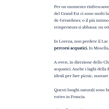
In due
Per un momento rinfrescante ne
Natura
del Grand Est ci sono molti la
Montagna
de Gérardmer, o il più intimo L
temperatura si abbassa: un ot
In città
Insolito
In Lorena, non perdete il La
percorsi acquatici.
In Mosella,
Gastronomia
Benessere
A ovest, in direzione dello C
acquatici. Anche i laghi della
Cultura & patrimonio
ideali per fare picnic, nuotar
Know-how
Viaggio responsabile
Questi luoghi naturali sono f
estivo in Francia.