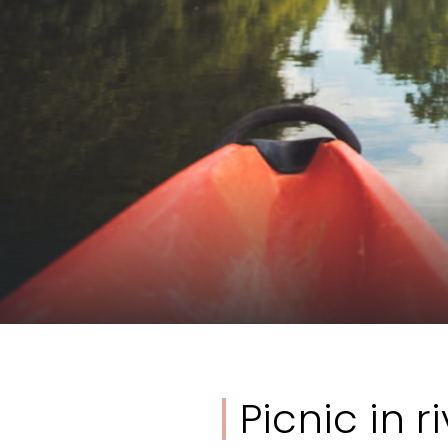
Temi
Formati
#EstSideStory
Estate
Picnic in r
In famiglia