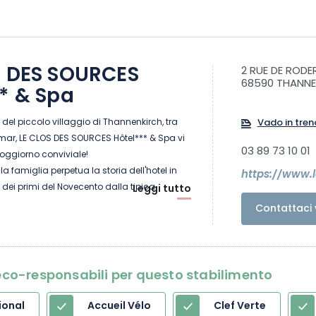
S DES SOURCES
2 RUE DE RODE
68590 THANNE
* & Spa
 del piccolo villaggio di Thannenkirch, tra
Vado in tren
mar, LE CLOS DES SOURCES Hôtel*** & Spa vi
03 89 73 10 01
oggiorno conviviale!
la famiglia perpetua la storia dell'hotel in
https://www.
dei primi del Novecento dalla tipica
Leggi tutto
aziana. Questa affascinante casa con 33
Contattaci 
situata in posizione ideale sul sentiero
GR5 che porta al Château du Haut-
l massiccio del Taennchel. Dopo una lunga
il pieno di energia nella Spa e godetevi i
i eco-responsabili per questo stabilimento
aune o dell'hammam. Lasciatevi andare alle
ni del nostro team di professionisti con un
ional
Accueil Vélo
Clef Verte