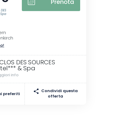
Prenota
 DES
 Spa
I
ern
nkirch
no!
 CLOS DES SOURCES
tel*** & Spa
giori info
Condividi questa
 preferiti
offerta