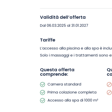
Spalancare la porta della Spa des Sou
mondo. Un mondo di dolcezza, calma e 
massaggi sono veri e propri bozzoli di
Validità dell’offerta
esperte e attente, offrono trattament
Dal 06.03.2025 al 31.01.2027
rilassante, massaggio energetico, tra
è adattata alle esigenze di ciascuno.
Tariffe
L’accesso alla piscina e alla spa è incl
Il ristorante Clos des Sources offre un
Solo i massaggi e i trattamenti sono e
autentica e inventiva. L’appassionato c
locali per creare piatti gustosi, rivisita
Questa offerta
Qu
tocco personale.
comprende:
c
Camera standard
Infine, al Clos des Sources la colazion
Prima colazione completa
buffet abbondante e vario offre dolci,
Accesso alla spa di 1000 m²
locali, torte fatte in casa, frutta fres
migliori hotel.