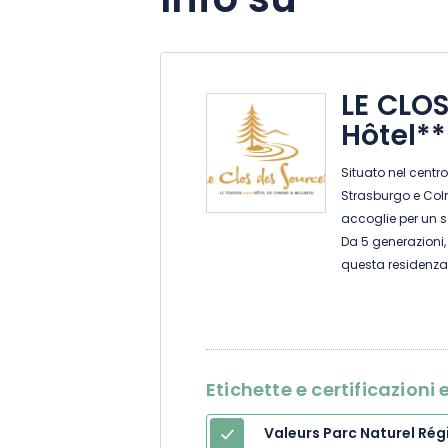
Info su
LE CLO
Hôtel**
Situato nel centro
Strasburgo e Col
accoglie per un s
Da 5 generazioni, 
questa residenza 
architettura als
camere da letto è 
escursionistico 
Koenigsbourg e a
passeggiata, fate 
Etichette e certificazion
benefici delle s
tensioni nelle ma
Valeurs Parc Naturel Rég