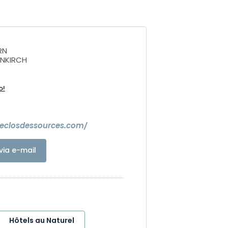
RN
NKIRCH
o!
leclosdessources.com/
via e-mail
Hôtels au Naturel