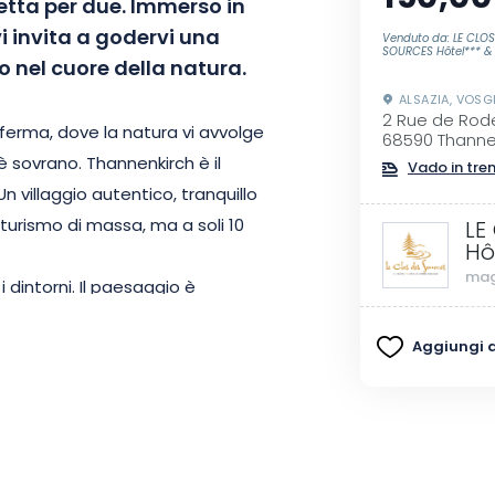
etta per due. Immerso in
i invita a godervi una
Venduto da: LE CLOS
SOURCES Hôtel*** &
 nel cuore della natura.
ALSAZIA, VOSG
2 Rue de Rod
ferma, dove la natura vi avvolge
68590 Thanne
è sovrano. Thannenkirch è il
Vado in tre
n villaggio autentico, tranquillo
 turismo di massa, ma a soli 10
LE
Hô
mag
 dintorni. Il paesaggio è
 a fare escursioni, le rocce
Aggiungi ai
o di fantasia e visiterete i
 ricco passato.
piscina è aperta tutti i giorni
re dalle 10:00 alle 22:00.