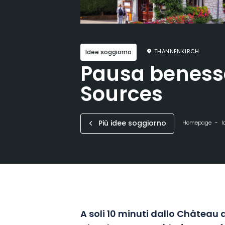
THANNENKIRCH
Idee soggiorno
Pausa benesse
Sources
Più idee soggiorno
Homepage
I
A soli 10 minuti dallo Château