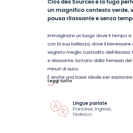
Clos des Sources è la fuga perf
un magnifico contesto verde, v
pausa rilassante e senza tempo
Immaginate un luogo dove il tempo si 
con la sua bellezza, dove il benessere 
segreto meglio custodito dell’Alsazia. U
e rilassante, lontano dalla frenesia del
minuti di auto.
È anche una base ideale per esplorare i
Leggi tutto
mozzafiato. Le foreste di abeti invitano
giganti vi faranno immergere in un mond
castelli medievali che testimoniano un
Lingue parlate
Francese, Inglese,
Tedesco
Non siete amanti delle passeggiate? La 
dalle 07:00 alle 23:00 e il centro benesse