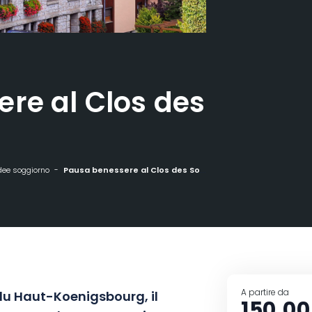
re al Clos des
dee soggiorno
Pausa benessere al Clos des Sources
A partire da
 du Haut-Koenigsbourg, il
150,00