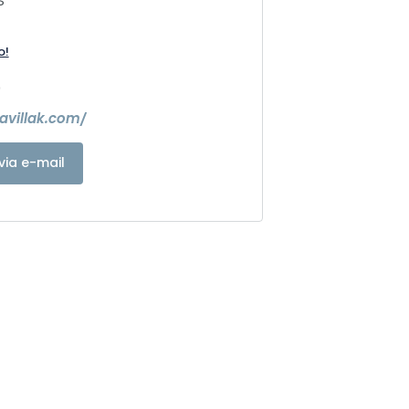
S
o!
0
avillak.com/
via e-mail