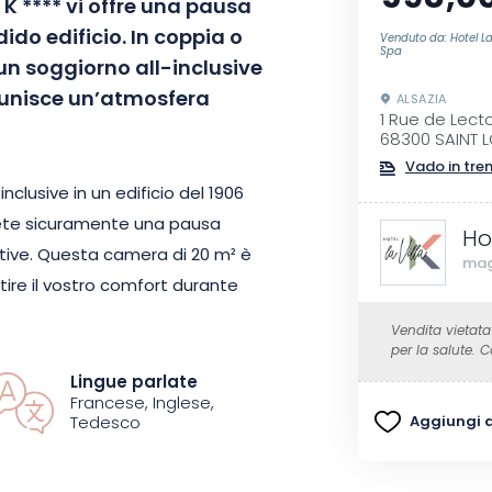
a K
****
vi offre una pausa
ido edificio.
In coppia o
Venduto da: Hotel La 
Spa
i un soggiorno
all-inclusive
 unisce un’atmosfera
ALSAZIA
1 Rue de Lect
68300 SAINT L
Vado in tre
nclusive in un edificio del 1906
ete sicuramente una pausa
Ho
tive
.
Questa camera di 20 m² è
mag
re il vostro comfort durante
pirito cocooning con il suo letto
Vendita vietata
iblioteca, la macchina del caffè
per la salute.
Lingue parlate
Francese, Inglese,
Aggiungi ai
Tedesco
di una città turistica, La Villa K
ssere e relax nella sua spa.
Il