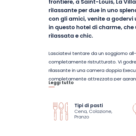
frontiere, a Saint-Louis, La Vill
rilassante per due in uno splend
con gli amici, venite a goderv
in questo hotel di charme, che
rilassata e chic.
Lasciatevi tentare da un soggiorno all-i
completamente ristrutturato.
Vi godr
rilassante in una camera doppia
Execu
completamente attrezzata per garanti
Leggi tutto
tutto il soggiorno.
Vi immergerà in uno s
grande e accogliente, la panca della b
e la TV LED.
Tipi di pasti
Cena, Colazione,
Pranzo
Oltre a essere un pied-à-terre nel cuore 
****
vi offre anche un momento di bene