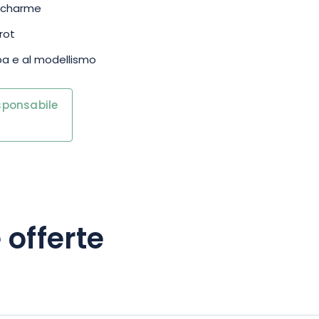
di charme
rot
pa e al modellismo
esponsabile
 offerte