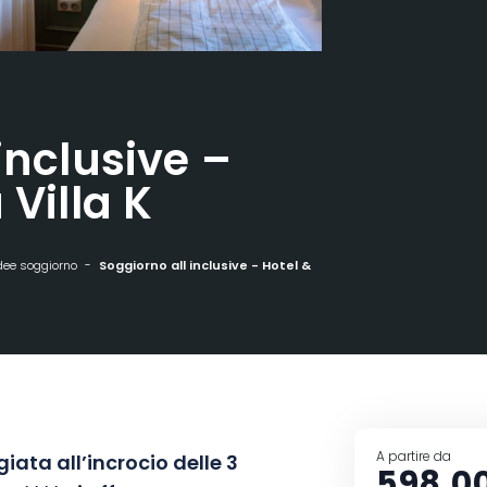
inclusive –
 Villa K
dee soggiorno
Soggiorno all inclusive - Hotel & Spa La Villa K
A partire da
giata all’incrocio delle 3
598,0