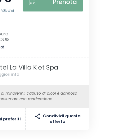
Prenota
Villa K et
oure
OUIS
no!
tel La Villa K et Spa
giori info
 ai minorenni. L’abuso di alcol è dannoso
 Consumare con moderazione.
Condividi questa
 preferiti
offerta