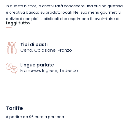
In questo bistrot, lo chef vi farà conoscere una cucina gustosa
e creativa basata su prodotti locali.
Nel suo menu gourmet, vi
delizierà con piatti sofisticati che esprimono il savoir-faire di
Leggi tutto
un esperto di arti culinarie.
L
‘
antipasto, il piatto principale e il
dessert stuzzicheranno il vostro palato.
Il ristorante offre
anche un amuse-bouche e un assortimento di 3 formaggi, per
regalarvi una vera e propria epopea del gusto.
Tipi di pasti
Cena, Colazione, Pranzo
Sono inoltre disponibili un bicchiere di Crémant e 3 bicchieri di
Lingue parlate
vino per accompagnare il pasto.
Samuel Roger, il sommelier
Francese, Inglese, Tedesco
di questo ristorante Maître Restaurateur, selezionerà con cura
i vini per voi.
Esperto rinomato nel campo degli alcolici, vi
aiuterà a degustare la migliore combinazione di cibo e vino.
Tariffe
A partire da 96 euro a persona.