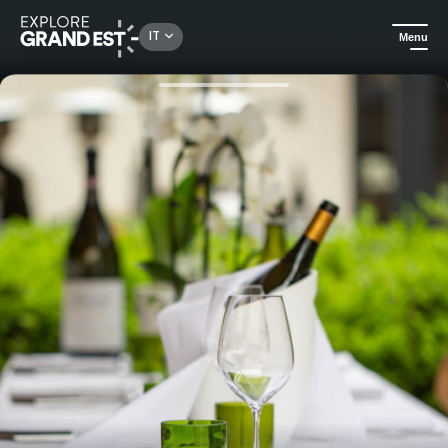
Rechercher un lieu, une activité...
IT
Menu
Homepage
Tradizionale e locale
Menu Gourmet (con bevande) - Hotel e Spa LA VILLA K