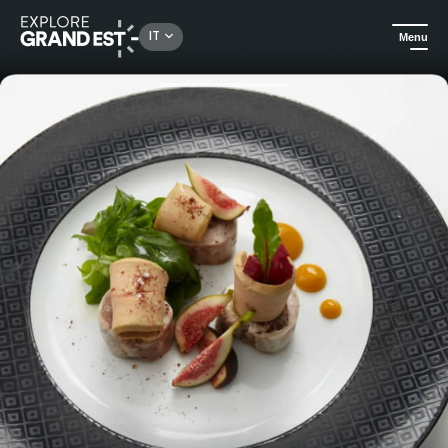
Rechercher un lieu, une activité...
IT
Menu
Homepage
Tradizionale e locale
La Cave - Bistrot e ristorante - Hotel & Spa La Villa K