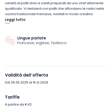
varietà di piatti dolci e salati preparati da uno chef altamente
qualificato.
Vi delizierà con piatti che affondano le radici nella
cucina tradizionale francese, rivisitati in modo creativo.
L’accento è posto sui prodotti freschi e di stagione,
Leggi tutto
principalmente di
coltivazione biologica
.
Questi saranno
utilizzati in una cucina interamente fatta in casa, che è valsa al
bistrot il marchio Maître Restaurateur nel 2017.
Nei piatti
Lingue parlate
troverete un’esplosione di sapori e colori che delizieranno sia
Francese, Inglese, Tedesco
gli occhi che le papille gustative.
Per accompagnare i piatti, la casa offre una carta dei vini
creata da Samuel Roger della Maison Henri Pion.
Questo
esperto, uno dei nomi più importanti del settore, offre
Validità dell’offerta
un’ampia scelta di vini e liquori francesi e stranieri.
In
particolare, suggerisce abbinamenti armoniosi tra
cibo e vino
,
Dal 25.05.2025 al 16.12.2029
da provare senza esitazione.
Tariffe
A partire da €42