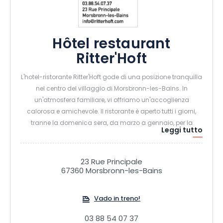
Hôtel restaurant
Ritter'Hoft
L'hotel-ristorante Ritter'Hoft gode di una posizione tranquilla
nel centro del villaggio di Morsbronn-les-Bains. In
un'atmosfera familiare, vi offriamo un'accoglienza
calorosa e amichevole. Il ristorante è aperto tutti i giorni,
tranne la domenica sera, da marzo a gennaio, per la
Leggi tutto
colazione, il pranzo e la cena. Di notte, potete lasciare la
vostra bicicletta o la vostra moto in un garage chiuso.
23 Rue Principale
67360 Morsbronn-les-Bains
Vado in treno!
03 88 54 07 37