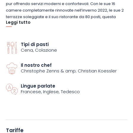
pur offrendo servizi moderni e confortevoli. Con le sue 16
camere completamente rinnovate nell’inverno 2022, le sue 2
terrazze soleggiate e il suo ristorante da 80 posti, questa
Leggi tutto
struttura a 3 stelle è il luogo ideale per una piacevole fuga in
Alsazia.
Tipi di pasti
Durante questa pausa di scoperta, sarete accolti in una
Cena, Colazione
camera doppia con cabina doccia, perfetta per rilassarsi
dopo una giornata intensa. L’arredamento sobrio e raffinato vi
immergerà in un’atmosfera calda e rilassante, mentre i servizi
Il nostro chef
Christophe Zenns & amp; Christian Koessler
disponibili vi garantiranno un soggiorno spensierato.
Lingue parlate
Per migliorare il vostro soggiorno, il Ritter Hoft offre
Francese, Inglese, Tedesco
un’eccezionale esperienza culinaria degli chef Christophe
Zenns e Christian Koessler. Assaporate i piatti regionali e le
specialità locali, godendovi la calda atmosfera del ristorante.
Il vostro soggiorno in mezza pensione comprende la
colazione e la cena, così potrete godervi la scoperta
dell’Alsazia in tutta tranquillità.
Tariffe