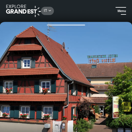
Rechercher un lieu, une activité...
IT
Menu
Homepage
Idee soggiorno
Alla scoperta dell'Alsazia verte in mountain bike elettrica al Ritter Hoft