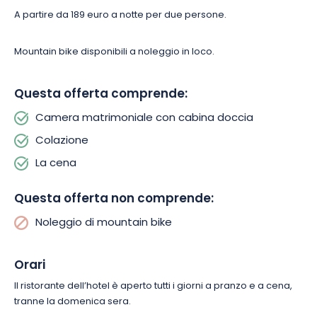
A partire da 189 euro a notte per due persone.
Per comodità, vi informiamo che il noleggio di una mountain
bike elettrica, fornita da ADN e-Bikes di Surbourg, non è incluso
nel soggiorno. Le biciclette saranno ordinate sul loro sito web
Mountain bike disponibili a noleggio in loco.
e consegnate direttamente in hotel, in modo che possiate
iniziare le vostre avventure in tutta tranquillità.
Questa offerta comprende:
Camera matrimoniale con cabina doccia
Combinando quindi comfort e scoperta, questo soggiorno in
Alsazia vi promette molti piaceri da assaporare! Vi aspettano
Colazione
esperienze indimenticabili alla scoperta delle meraviglie
La cena
naturali e culturali di questa splendida destinazione.
Questa offerta non comprende:
Noleggio di mountain bike
Orari
Il ristorante dell’hotel è aperto tutti i giorni a pranzo e a cena,
tranne la domenica sera.