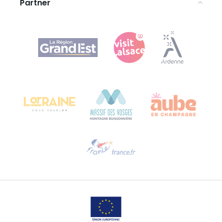
Partner
Agence Régionale du Tourisme Grand Est
Bureau de Colmar (sede operativa)
Château Kiener – 24 rue de Verdun
68000 COLMAR
Ti serve aiuto?
Contattaci per e-mail