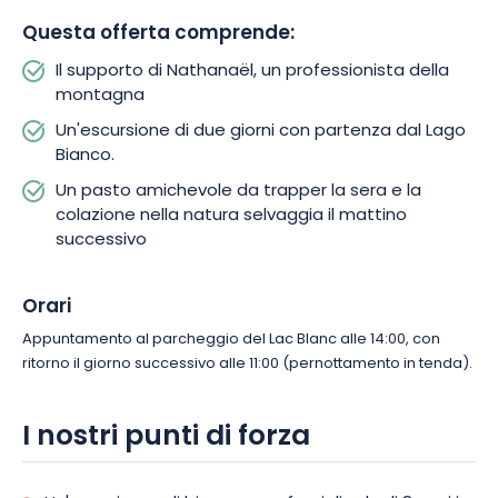
Nathanaël condivide la sua esperienza e sensibilizza i
Questa offerta comprende:
partecipanti al rispetto della natura e alle buone pratiche in
ambiente montano.
Il supporto di Nathanaël, un professionista della
montagna
Questa avventura «chiavi in mano» include
Un'escursione di due giorni con partenza dal Lago
l’accompagnamento professionale, la tenda, il materassino,
Bianco.
la lampada frontale, la cena e la colazione. Un’esperienza
semplice, coinvolgente e rigenerante per creare ricordi
Un pasto amichevole da trapper la sera e la
indimenticabili in famiglia.
colazione nella natura selvaggia il mattino
successivo
Orari
Appuntamento al parcheggio del Lac Blanc alle 14:00, con
ritorno il giorno successivo alle 11:00 (pernottamento in tenda).
I nostri punti di forza