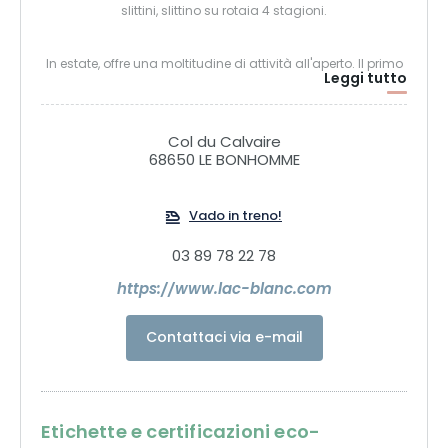
slittini, slittino su rotaia 4 stagioni.
In estate, offre una moltitudine di attività all'aperto. Il primo
Leggi tutto
Bike Park del Massiccio dei Vosgi. Parco avventura, percorso
a piedi nudi, circuiti di mountain bike, percorso ludico,
escursioni.
Col du Calvaire
68650 LE BONHOMME
Vado in treno!
03 89 78 22 78
https://www.lac-blanc.com
Contattaci via e-mail
Etichette e certificazioni eco-