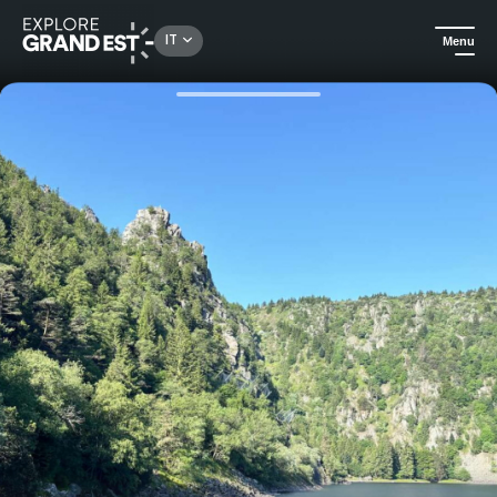
Rechercher un lieu, une activité...
IT
Menu
Homepage
Idee soggiorno
Bivacco in famiglia al Lac Blanc: una notte di avventura sotto le stelle