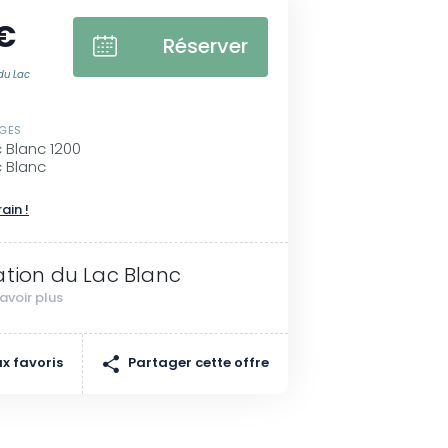
€
Réserver
du Lac
SGES
c Blanc 1200
c Blanc
rain !
ation du Lac Blanc
avoir plus
Partager cette offre
x favoris