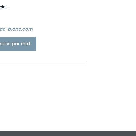
ain !
lac-blanc.com
nous par mail