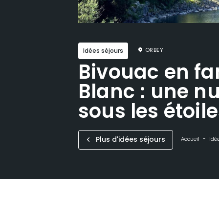
ORBEY
Idées séjours
Bivouac en fa
Blanc : une nu
sous les étoil
Plus d'idées séjours
Accueil
Idé