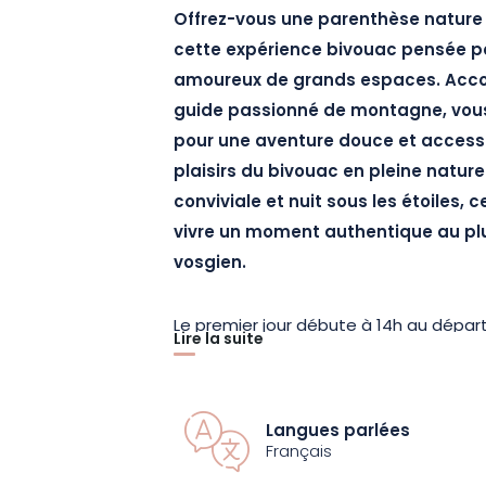
Offrez-vous une parenthèse natur
cette expérience bivouac pensée pou
amoureux de grands espaces. Acc
guide passionné de montagne, vous
pour une aventure douce et accessib
plaisirs du bivouac en pleine nature
conviviale et nuit sous les étoiles, ce
vivre un moment authentique au pl
vosgien.
Le premier jour débute à 14h au départ
Lire la suite
les présentations, vous empruntez un i
pied à travers les paysages de monta
volontairement adapté aux familles af
Langues parlées
panoramas, observer la faune et découv
Français
Vosges. Une fois arrivés sur le lieu de 