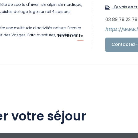
te de sports d'hiver : ski alpin, ski nordique,
J'y vais en tr
, pistes de luge, luge sur rail 4 saisons.
03 89 78 22 78
offre une multitude d'activités nature. Premier
https://www.
if des Vosges. Parc aventures, sentier pieds
Lire la suite
 sentier ludique, randonnées.
Contactez-
r votre séjour