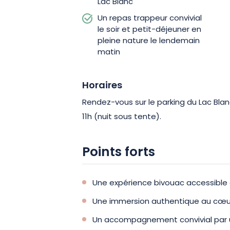
Lac Blanc
déjeuner. Une expérience simple, imme
Un repas trappeur convivial
des souvenirs inoubliables en famille.
le soir et petit-déjeuner en
pleine nature le lendemain
matin
Horaires
Rendez-vous sur le parking du Lac Blan
11h (nuit sous tente).
Points forts
Une expérience bivouac accessible 
Une immersion authentique au cœur
Un accompagnement convivial par 