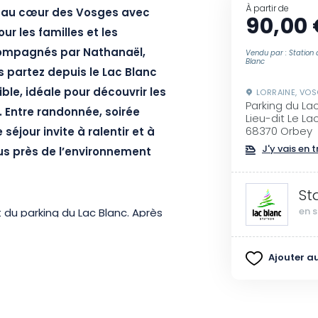
À partir de
e au cœur des Vosges avec
90,00 
r les familles et les
ompagnés par Nathanaël,
Vendu par : Station 
Blanc
 partez depuis le Lac Blanc
le, idéale pour découvrir les
LORRAINE, VO
Parking du La
. Entre randonnée, soirée
Lieu-dit Le La
68370 Orbey
 séjour invite à ralentir et à
J'y vais en t
us près de l’environnement
St
en s
 du parking du Lac Blanc. Après
tinéraire accessible de 4 km à
gne. Le rythme est
Ajouter au
in de profiter pleinement des
rir les richesses naturelles des
bivouac, chacun participe à