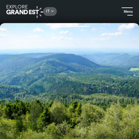
Rechercher un lieu, une activité...
IT
Menu
Homepage
Escursioni
Sulle tracce di antichi vulcani nei Vosgi