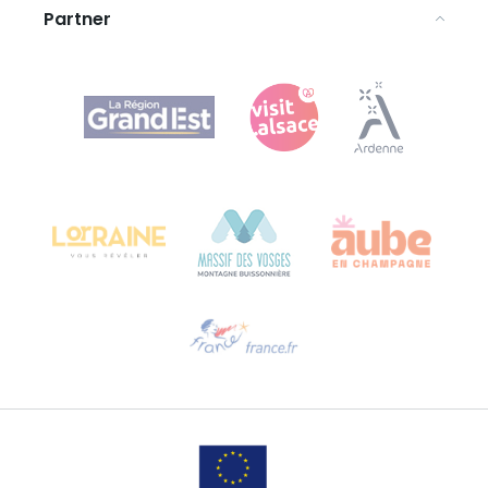
Partner
Agence Régionale du Tourisme Grand Est
Bureau de Colmar (sede operativa)
Château Kiener – 24 rue de Verdun
68000 COLMAR
Ti serve aiuto?
Contattaci per e-mail