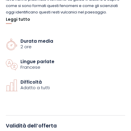
come si sono formati questi fenomeni e come gli scienziati
oggi identificano questi resti vulcanici nel paesaggio.
Leggi tutto
L’esperienza prosegue con una divertente attività scientifica:
ricreerete il vostro vulcano per capire il meccanismo di
un’eruzione vulcanica. Questa dimostrazione fornisce
Durata media
2 ore
un’illustrazione concreta del funzionamento di un vulcano e
una migliore comprensione delle diverse fasi di un’eruzione.
Lingue parlate
Francese
Accessibile a curiosi di tutte le età, questa visita combina
scoperta scientifica, osservazione del paesaggio e
sperimentazione. È un modo ideale per imparare divertendosi
Difficoltà
Adatto a tutti
e per guardare con occhi nuovi il patrimonio naturale dei
Vosgi.
Prenotate la vostra visita e partite alla scoperta dei vulcani
dimenticati del massiccio dei Vosgi.
Validità dell’offerta