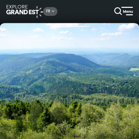
Rechercher un lieu, une activité...
FR
Accueil
Escapades
Sur les traces des anciens volcans des Vosges