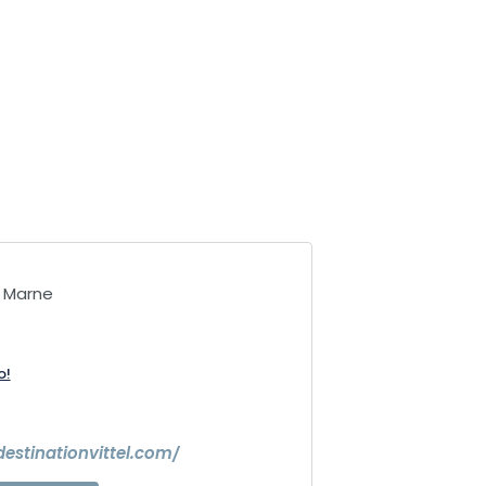
a Marne
o!
estinationvittel.com/