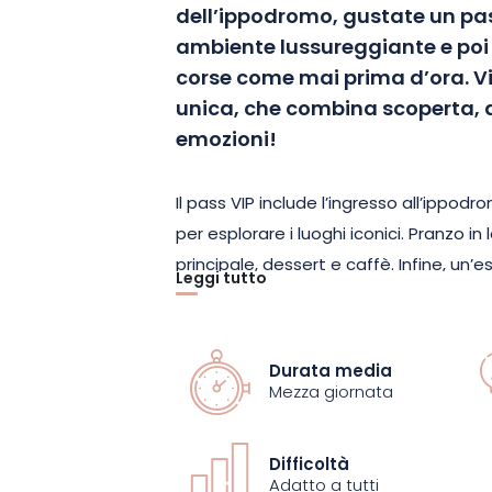
dell’ippodromo, gustate un pas
ambiente lussureggiante e poi 
corse come mai prima d’ora. V
unica, che combina scoperta, 
emozioni!
Il pass VIP include l’ingresso all’ippodr
per esplorare i luoghi iconici. Pranzo i
principale, dessert e caffè. Infine, un
Leggi tutto
l’accesso esclusivo alla Follow Car per
dell’azione.
Durata media
Disponibile la domenica e nei giorni festi
Mezza giornata
questa offerta è rivolta agli amanti dei
sport e ai curiosi! Prenotate subito q
Difficoltà
immergetevi nell’affascinante mondo de
Adatto a tutti