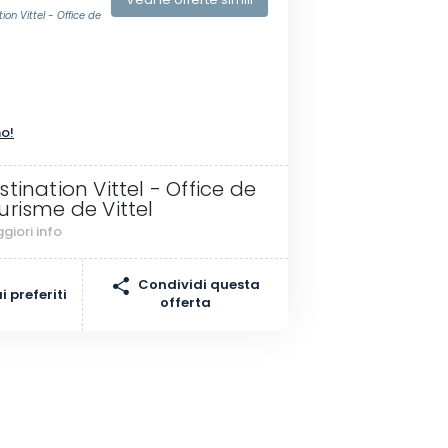
Vedi le offerte simili
on Vittel - Office de
I
s
no!
stination Vittel - Office de
urisme de Vittel
giori info
Condividi questa
 preferiti
offerta