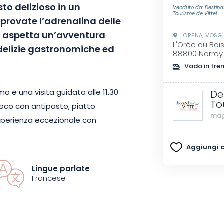
to delizioso in un
Venduto da: Destinati
Tourisme de Vittel
provate l’adrenalina delle
i aspetta un’avventura
LORENA, VOSG
L'Orée du Boi
delizie gastronomiche ed
88800 Norroy
Vado in tre
omo e una visita guidata alle 11.30
De
To
n loco con antipasto, piatto
mag
’esperienza eccezionale con
 seguire la corsa dal cuore
Aggiungi ai
Lingue parlate
vi durante gli 11 giorni di corse,
Francese
 cavalli, agli appassionati di
uesta esperienza unica e
lle corse dei cavalli.