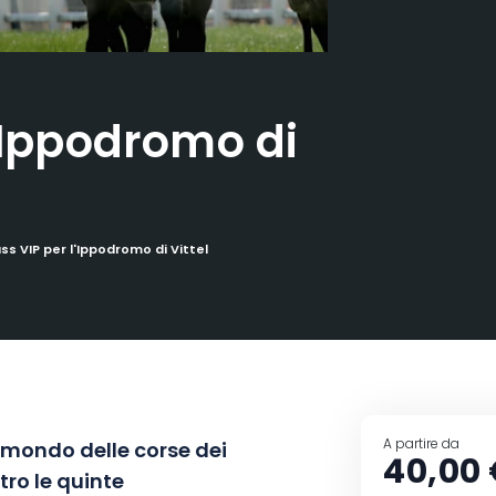
l’Ippodromo di
ss VIP per l'Ippodromo di Vittel
A partire da
 mondo delle corse dei
40,00
etro le quinte