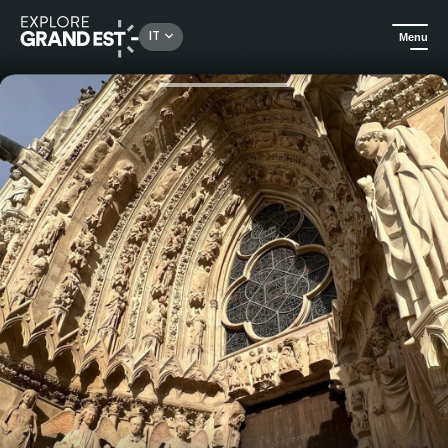
Rechercher un lieu, une activité...
IT
Menu
Homepage
Gastronomia ed enoturismo
Esperienza diurna dell'UNESCO