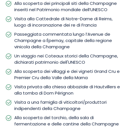
Alla scoperta dei principali siti della Champagne
Per prolungare questa immersione, vi viene proposto un
inseriti nel Patrimonio mondiale dell’UNESCO
pranzo conviviale in un locale molto apprezzato sia dagli
Visita alla Cattedrale di Notre-Dame di Reims,
abitanti del posto che dagli appassionati di Champagne. Il
luogo di incoronazione dei re di Francia
pasto è accompagnato da una bottiglia di Champagne per 2
persone e da una selezione di specialità regionali che
Passeggiata commentata lungo l’Avenue de
esaltano i sapori del territorio. Un’esperienza completa che
Champagne a Épernay, capitale della regione
unisce patrimonio, degustazioni, gastronomia e paesaggi
vinicola della Champagne
d’eccezione nel cuore della Champagne UNESCO. Prenotate
Un viaggio nei Coteaux storici della Champagne,
subito questa fuga d’eccezione e lasciatevi sedurre dai luoghi
dichiarati patrimonio dell'UNESCO
più belli, dai terroir più prestigiosi e dalle tradizioni che
rendono la Champagne famosa in tutto il mondo.
Alla scoperta dei villaggi e dei vigneti Grand Cru e
Premier Cru della Valle della Marna
Visita privata alla chiesa abbaziale di Hautvillers e
alla tomba di Dom Pérignon
Visita a una famiglia di viticoltori/produttori
indipendenti della Champagne
Alla scoperta del torchio, della sala di
fermentazione e delle cantine della Champagne