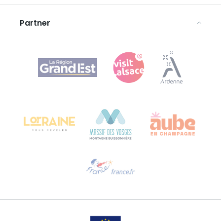
Avvertenze legali
Partner
Agence Régionale du Tourisme Grand Est
Bureau de Colmar (sede operativa)
Château Kiener – 24 rue de Verdun
68000 COLMAR
Ti serve aiuto?
Contattaci per e-mail