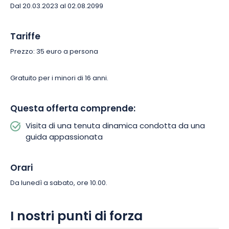
Dal 20.03.2023 al 02.08.2099
Della durata di 1 ora e 30 minuti, questa immersione nel
mondo del vino comprende anche una degustazione. Ci
Tariffe
saranno 3 annate a scelta per esplorare i sapori e gli aromi
Prezzo: 35 euro a persona
dello Champagne, da degustare nell’autentica cantina del
Domaine Boude Baudin!
Gratuito per i minori di 16 anni.
Volete immergervi nel mondo dello champagne? Prenotate la
vostra data e scegliete il vostro giorno tra il lunedì e il sabato
Questa offerta comprende:
alle 10.00! Gratuita per i minori di 16 anni, questa visita guidata è
Visita di una tenuta dinamica condotta da una
perfetta per una gita in famiglia o con gli amici.
guida appassionata
Orari
Da lunedì a sabato, ore 10.00.
I nostri punti di forza