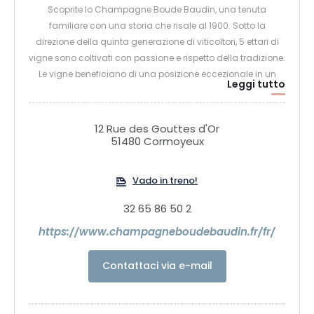
Scoprite lo Champagne Boude Baudin, una tenuta
familiare con una storia che risale al 1900. Sotto la
direzione della quinta generazione di viticoltori, 5 ettari di
vigne sono coltivati con passione e rispetto della tradizione.
Le vigne beneficiano di una posizione eccezionale in un
Leggi tutto
anfiteatro naturale che offre la migliore esposizione al sole.
Siamo orgogliosi e rispettiamo la terra dei nostri antenati,
seguendo le regole dei marchi HVE e VDC. Scoprite la nostra
12 Rue des Gouttes d'Or
gamma di champagne dinamici e innovativi, ottenuti
51480 Cormoyeux
grazie al nostro terroir unico e al nostro know-how
ancestrale.
Vado in treno!
32 65 86 50 2
https://www.champagneboudebaudin.fr/fr/
Contattaci via e-mail