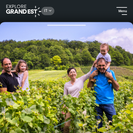
Rechercher un lieu, une activité...
IT
Menu
Homepage
Gastronomia ed enoturismo
Immersione nella viticoltura!