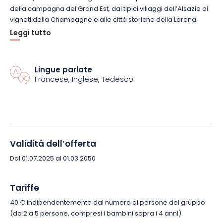
della campagna del Grand Est, dai tipici villaggi dell’Alsazia ai
vigneti della Champagne e alle città storiche della Lorena.
Leggi tutto
Il Weekend Group Pass è 100% digitale e molto facile da usare.
È valido per tutti i tipi di gruppi (familiari o di amici),
indipendentemente dall’età, e copre un’intera giornata, da
Lingue parlate
mezzanotte a mezzanotte (compresa la fine del servizio).
Francese, Inglese, Tedesco
Richiede solo una prenotazione gratuita per i viaggi a Parigi.
Prenotate subito online il vostro Weekend Group Pass e
scoprite la regione del Grand Est in tutta libertà!
Validità dell’offerta
Dal 01.07.2025 al 01.03.2050
Tariffe
40 € indipendentemente dal numero di persone del gruppo
(da 2 a 5 persone, compresi i bambini sopra i 4 anni).