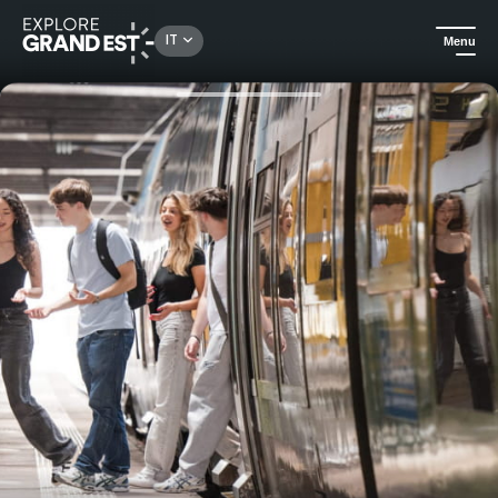
Rechercher un lieu, une activité...
IT
Menu
Homepage
In città
Weekend Group Pass per viaggi di gruppo nella regione del Grand Est