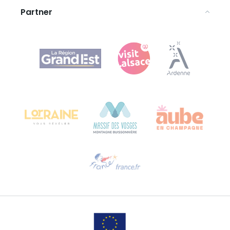
Partner
Agence Régionale du Tourisme Grand Est
Bureau de Colmar (sede operativa)
Château Kiener – 24 rue de Verdun
68000 COLMAR
Ti serve aiuto?
Contattaci per e-mail