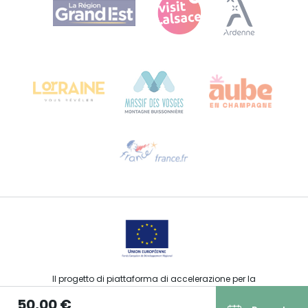
Agence Régionale du Tourisme Grand Est
Bureau de Colmar (sede operativa)
Château Kiener – 24 rue de Verdun
68000 COLMAR
Ti serve aiuto?
Contattaci per e-mail
Il progetto di piattaforma di accelerazione per la
commercializzazione delle offerte turistiche, sportive, culturali
50,00 €
ed enoturistiche del Grand Est è stato finanziato dal FEDER