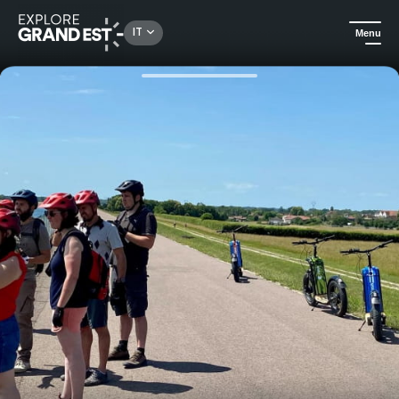
Rechercher un lieu, une activité...
IT
Menu
Homepage
Escursioni
Andate nel cuore della natura con uno scooter elettrico