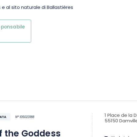
e al sito naturale di Ballastières
esponsabile
1 Place de la 
VATA
N° 105023188
55150 Damvill
f the Goddess