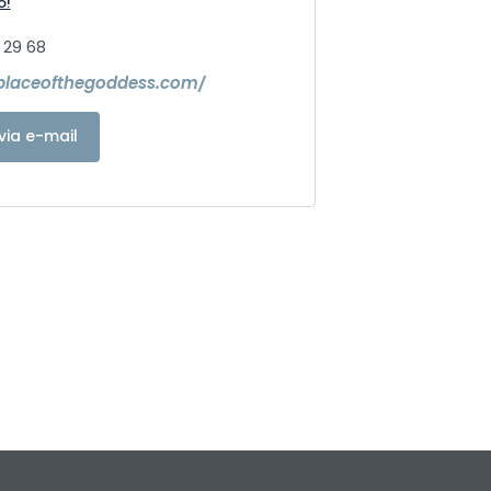
o!
 29 68
placeofthegoddess.com/
via e-mail