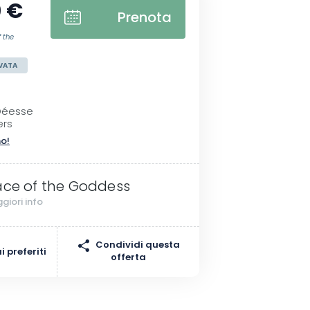
 €
Prenota
 the
VATA
 Déesse
ers
no!
ace of the Goddess
giori info
Condividi questa
 preferiti
offerta