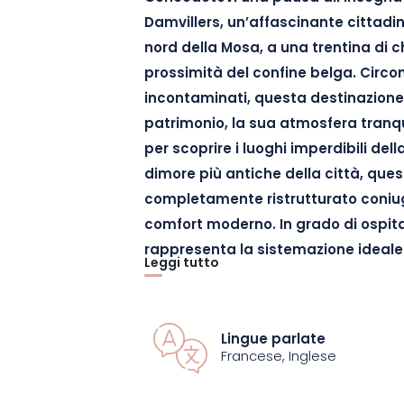
Damvillers, un’affascinante cittadin
nord della Mosa, a una trentina di c
prossimità del confine belga. Circ
incontaminati, questa destinazione 
patrimonio, la sua atmosfera tranqui
per scoprire i luoghi imperdibili del
dimore più antiche della città, ques
completamente ristrutturato coniug
comfort moderno. In grado di ospita
rappresenta la sistemazione ideale
Leggi tutto
in famiglia o con gli amici.
Distribuita su tre livelli, la casa disp
Lingue parlate
letto, due spaziosi bagni e generosi s
Francese, Inglese
insieme. L’accogliente salotto, dotato