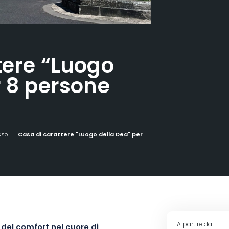
tere “Luogo
r 8 persone
sso
Casa di carattere "Luogo della Dea" per 8 persone
A partire da
del comfort nel cuore di