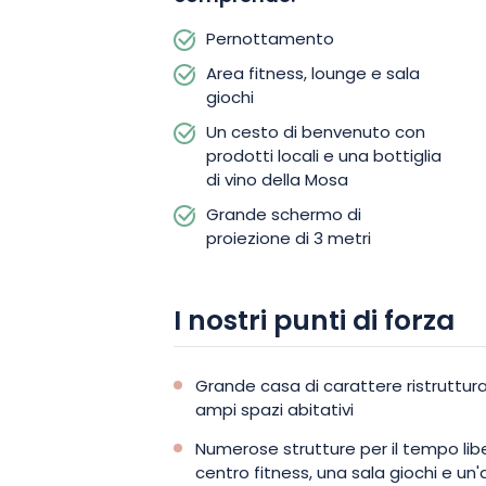
Il vostro soggiorno sarà anche l’occasi
Damvillers, città natale del pittore Ju
Pernottamento
percorso libero che ripercorre i paesag
Area fitness, lounge e sala
opera. Nelle vicinanze, il sito naturale d
giochi
passeggiate, osservare la fauna e god
Un cesto di benvenuto con
nella natura.
prodotti locali e una bottiglia
di vino della Mosa
Grande schermo di
Prenotate il vostro soggiorno al «Pla
proiezione di 3 metri
sistemazione spaziosa, confortevole 
fino a 8 persone.
I nostri punti di forza
Grande casa di carattere ristruttu
ampi spazi abitativi
Numerose strutture per il tempo libe
centro fitness, una sala giochi e un