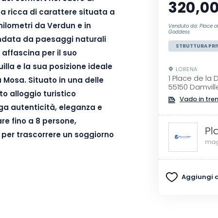
320,00
a ricca di carattere situata a
hilometri da Verdun e in
Venduto da: Place of
Goddess
ondata da paesaggi naturali
STRUTTURA PRI
affascina per il suo
lla e la sua posizione ideale
LORENA
1 Place de la
la Mosa. Situato in una delle
55150 Damvill
to alloggio turistico
Vado in tre
a autenticità, eleganza e
re fino a 8 persone,
Pl
 per trascorrere un soggiorno
mag
one di quattro ampie camere da
Aggiungi ai
pazi comuni perfetti per stare
 di un grande schermo di