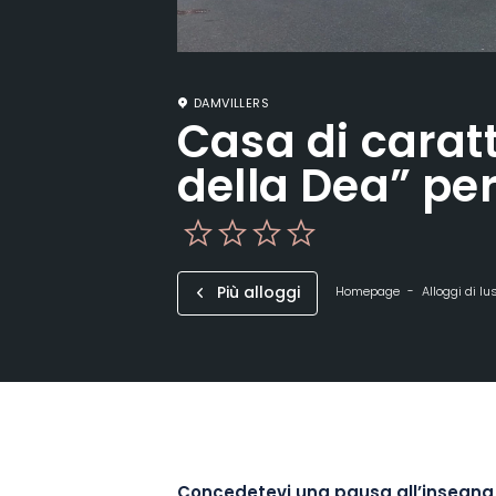
DAMVILLERS
Casa di carat
della Dea” pe
Più alloggi
Homepage
Alloggi di lu
Concedetevi una pausa all’insegna 