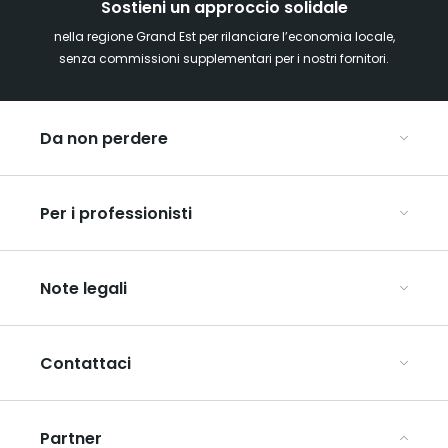
Sostieni un approccio solidale
nella regione Grand Est per rilanciare l’economia locale,
senza commissioni supplementari per i nostri fornitori.
Da non perdere
Mercatini di Natale
Per i professionisti
Alsazia
Ardenne
Organizzare conferenze e seminari
Champagne
Note legali
Organizzate il vostro viaggio di gruppo
Lorena
Scopri l’ART GE
Vosgi
Condizioni generali di utilizzo
Mediaroom
Contattaci
Informativa sulla privacy
Avvertenze legali
Partner