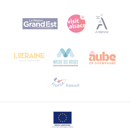
Agence Régionale du Tourisme Grand Est
Bureau de Colmar (sede operativa)
Château Kiener – 24 rue de Verdun
68000 COLMAR
Ti serve aiuto?
Contattaci per e-mail