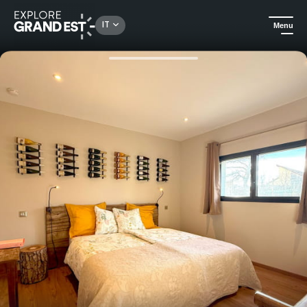
Rechercher un lieu, une activité...
IT
Menu
Homepage
Idee soggiorno
Buono regalo per un soggiorno a "La Chambre aux Bouteilles" in una tenuta vinicola