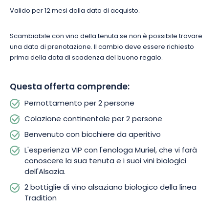
desiderio di staccare la spina, questa notte a « L’Inattendue » è
Valido per 12 mesi dalla data di acquisto.
una vera e propria immersione nell’arte di vivere in Alsazia.
Scambiabile con vino della tenuta se non è possibile trovare
Regalatevi questa esperienza indimenticabile e lasciatevi
una data di prenotazione. Il cambio deve essere richiesto
sedurre dal fascino dei vigneti alsaziani!
prima della data di scadenza del buono regalo.
Questa offerta comprende:
Pernottamento per 2 persone
Colazione continentale per 2 persone
Benvenuto con bicchiere da aperitivo
L'esperienza VIP con l'enologa Muriel, che vi farà
conoscere la sua tenuta e i suoi vini biologici
dell'Alsazia.
2 bottiglie di vino alsaziano biologico della linea
Tradition