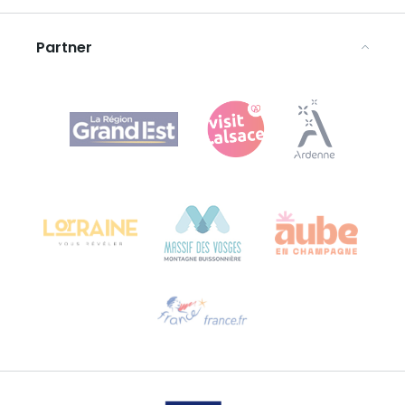
Avvertenze legali
Partner
Agence Régionale du Tourisme Grand Est
Bureau de Colmar (sede operativa)
Château Kiener – 24 rue de Verdun
68000 COLMAR
Ti serve aiuto?
Contattaci per e-mail