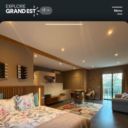
Rechercher un lieu, une activité...
IT
Menu
Homepage
Idee soggiorno
Buono regalo: soggiorno VIP in una suite premium presso la cantina Gueth in Alsazia