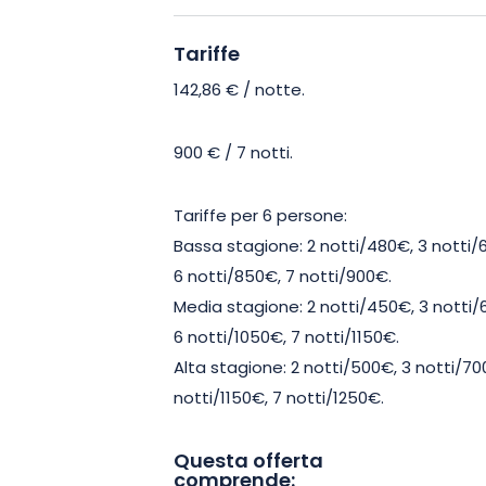
allestiti per offrire spazio e luce. Sia 
gli amici, avrete a disposizione 4 cam
Tariffe
persone, con bagni e docce separate p
142,86 €
/ notte.
Ogni camera è caratterizzata da un’a
900 € / 7 notti.
promette una dolce evasione. Per i vos
indulgenza, la casa dispone anche di
Tariffe per 6 persone:
attrezzata e di un bel soggiorno, dove p
Bassa stagione: 2 notti/480€, 3 notti/
tranquillità.
6 notti/850€, 7 notti/900€.
Media stagione: 2 notti/450€, 3 notti/
I piaceri dell’aria aperta saranno finalm
6 notti/1050€, 7 notti/1150€.
a uno spazio esterno paesaggistico. G
Alta stagione: 2 notti/500€, 3 notti/70
o serate sotto le stelle! L’ampio corti
notti/1150€, 7 notti/1250€.
si presteranno a sessioni di relax secon
Questa offerta
comprende: