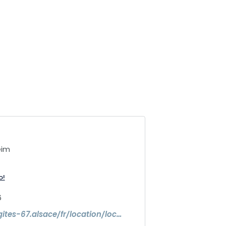
eim
o!
6
https://www.gites-67.alsace/fr/location/locations-gites-uttenheim-la-belle-alsacienne-h67g020716