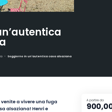
un’autentica
na
za
Soggiorno in un'autentica casa alsaziana
A partire da
, venite a vivere una fuga
900,0
sa alsaziana! Henri e