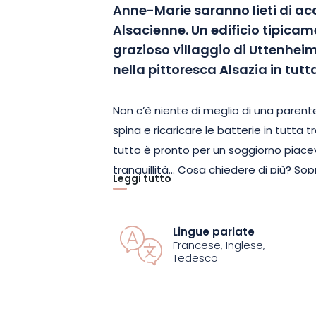
Anne-Marie saranno lieti di acco
Alsacienne. Un edificio tipicam
grazioso villaggio di Uttenhei
nella pittoresca Alsazia in tutt
Non c’è niente di meglio di una paren
spina e ricaricare le batterie in tutta tr
tutto è pronto per un soggiorno piacev
tranquillità… Cosa chiedere di più? So
Leggi tutto
ideale per scoprire i tesori dell’Alsazi
strada tra Colmar e Strasburgo.
Lingue parlate
Francese, Inglese,
Risalente al 1861, la Belle Alsacienne
Tedesco
siano stati aggiunti comfort moderni,
anima locale. Un arredamento tradizion
calore e dalla purezza delle materie pr