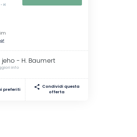
 - H.
eim
no!
i jeho - H. Baumert
giori info
Condividi questa
 preferiti
offerta