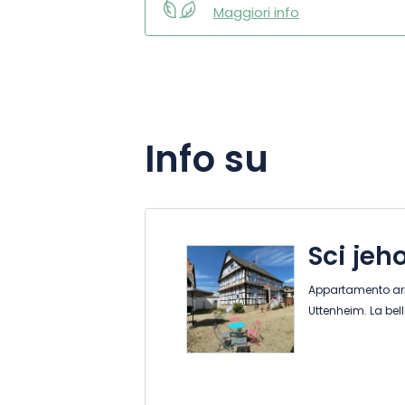
Maggiori info
Info su
Sci jeh
Appartamento arr
Uttenheim. La be