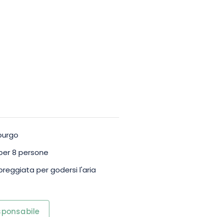
burgo
per 8 persone
reggiata per godersi l'aria
esponsabile