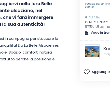
gliervi nella loro Belle
Venduto da: Sci jeho
Baumert
ente alsaziano, nel
m, che vi farà immergere
ALSAZIA
15 Rue Haute
a la sua autenticità!
67150 Uttenh
Vado in tre
tesi in campagna per staccare la
anquillità! E a La Belle Alsacienne,
Sc
ole. Spazio, comfort, natura,
mag
prattutto perché la posizione è
a, a 15 km da Obernai e a metà
Aggiungi ai
 ha un nome appropriato. Sebbene
 la casa ha mantenuto la sua
ale dà il tono, esaltato dal
ime. I suoi 200 m² sono stati