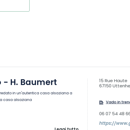
o - H. Baumert
15 Rue Haute
67150 Uttenh
edato in un'autentica casa alsaziana a
lla casa alsaziana
Vado in tren
06 07 54 48 6
Leggi tutto