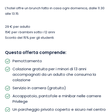
L’hotel offre un brunch fatto in casa ogni domenica, dalle 11.30
Con la sua posizione eccezionale, l’atmosfera raffinata e i
alle 13.15:
comfort moderni, questo hotel è l’indirizzo ideale per
esplorare Nancy in tutta tranquillità. Prenotate il vostro
29 € per adulto
soggiorno e lasciatevi sedurre dal fascino unico della capitale
15€ per i bambini sotto i 12 anni
dei Duchi di Lorena.
Sconto del 15% per gli studenti.
Questa offerta comprende:
Pernottamento
Colazione gratuita per i minori di 13 anni
accompagnati da un adulto che consuma la
colazione
Servizio in camera (gratuito)
Accappatoio, pantofole e minibar nelle camere
Privilege
Un parcheggio privato coperto e sicuro nel centro