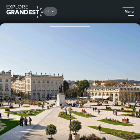
Rechercher un lieu, une activité...
IT
Menu
Homepage
Hotel
Soggiorno nel cuore di Nancy, a due passi da Place Stanislas