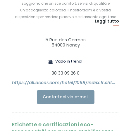
soggiorno che unisce comfort, servizi di qualità e
un’accoglienza calorosa. Il nostro team è a vostra
disposizione per rendere piacevole e rilassante ogni fase
Leggi tutto
del vostro soggiorno.
5 Rue des Carmes
54000 Nancy
Vado in treno!
38 33 09 26 0
https://all.accor.com/hotel/1068/index.fr.shtml?utm_term=8326463&utm_medium=partenariats&clickid=0973bfdd504611f18137007c0a18b8f6&utm_content=ID-EN-ALL-ALL&utm_source=Commission+Junction+SEA
Contattaci via e-mail
Etichette e certificazioni eco-