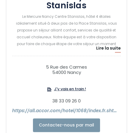
Stanislas
Le Mercure Nancy Centre Stanislas, hôtel 4 étoiles
idéalement situé à deux pas de la Place Stanislas, vous
propose un séjour alliant confort, services de qualité et
accueil chaleureux. Notre équipe est à votre disposition
pour faire de chaque étape de votre séjour un moment
Lire la suite
agréable et serein.
5 Rue des Carmes
54000 Nancy
J'y vais en train !
38 33 09 26 0
https://all.accor.com/hotel/1068/index.fr.shtml?utm_term=8326463&utm_medium=partenariats&clickid=0973bfdd504611f18137007c0a18b8f6&utm_content=ID-EN-ALL-ALL&utm_source=Commission+Junction+SEA
Contactez-nous par mail