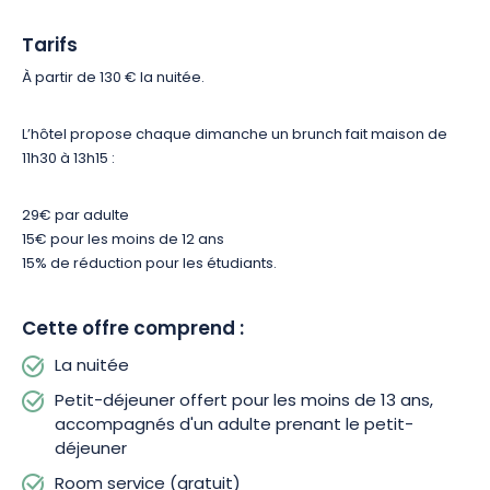
pour vous faire découvrir les trésors culturels, gastronomiques
Tarifs
et architecturaux de la ville.
À partir de 130 € la nuitée.
Entre emplacement exceptionnel, ambiance raffinée et
confort moderne, cet hôtel constitue une adresse idéale pour
L’hôtel propose chaque dimanche un brunch fait maison de
explorer Nancy en toute sérénité. Réservez votre séjour et
11h30 à 13h15 :
laissez-vous séduire par le charme unique de la capitale des
ducs de Lorraine.
29€ par adulte
15€ pour les moins de 12 ans
15% de réduction pour les étudiants.
Cette offre comprend :
La nuitée
Petit-déjeuner offert pour les moins de 13 ans,
accompagnés d'un adulte prenant le petit-
déjeuner
Room service (gratuit)