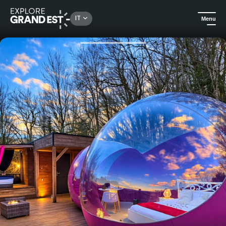
Rechercher un lieu, une activité...
IT
Menu
Homepage
Notti insolite
La Bulle des Anges, notte sotto le stelle con jacuzzi privata