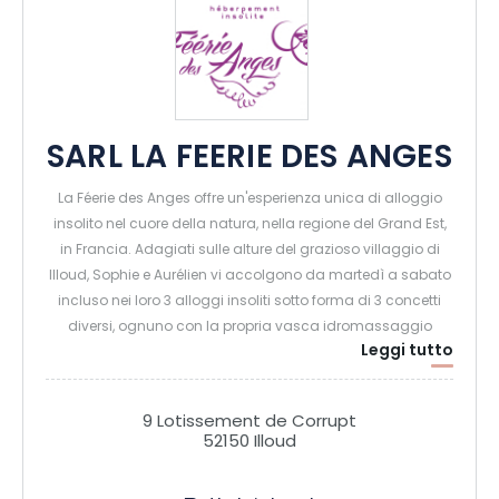
SARL LA FEERIE DES ANGES
La Féerie des Anges offre un'esperienza unica di alloggio
insolito nel cuore della natura, nella regione del Grand Est,
in Francia. Adagiati sulle alture del grazioso villaggio di
Illoud, Sophie e Aurélien vi accolgono da martedì a sabato
incluso nei loro 3 alloggi insoliti sotto forma di 3 concetti
diversi, ognuno con la propria vasca idromassaggio
Leggi tutto
privata: - Dormire sotto le stelle in una sfera trasparente.
- Dormire sotto le stelle in una sfera trasparente; - Dormire
nel profondo della foresta in una casa sull'albero
9 Lotissement de Corrupt
incantata; - Dormire in alto nel lusso in una casa
52150 Illoud
sull'albero. Gli ospiti soggiornano dalle 17:00 alle 11:00, con
la possibilità di cenare in loco.