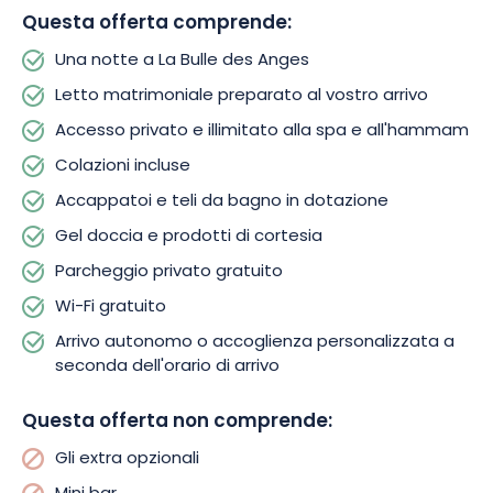
una fuga romantica o semplicemente concedersi una pausa
Questa offerta comprende:
in coppia, La Bulle des Anges promette un’esperienza unica
all’insegna del benessere, dello stupore e del distacco dalla
Una notte a La Bulle des Anges
routine. Lasciatevi sedurre da questo incantevole rifugio nel
Letto matrimoniale preparato al vostro arrivo
cuore del Grand Est e prenotate la vostra notte sotto le stelle.
Accesso privato e illimitato alla spa e all'hammam
Colazioni incluse
Accappatoi e teli da bagno in dotazione
Gel doccia e prodotti di cortesia
Parcheggio privato gratuito
Wi-Fi gratuito
Arrivo autonomo o accoglienza personalizzata a
seconda dell'orario di arrivo
Questa offerta non comprende:
Gli extra opzionali