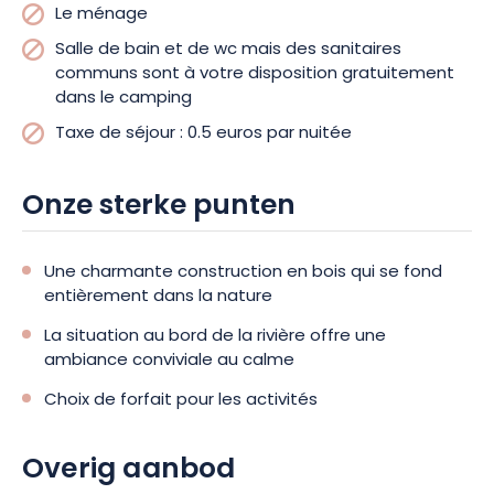
vrijetijdsbesteding voor het hele gezin. De camping is
Le ménage
ontworpen om een adembenemend landschap te bieden,
Salle de bain et de wc mais des sanitaires
een beschermde natuurlijke omgeving en een
communs sont à votre disposition gratuitement
verscheidenheid aan entertainment om te ontsnappen aan
dans le camping
de drukte van de stad.
Taxe de séjour : 0.5 euros par nuitée
Onze sterke punten
Une charmante construction en bois qui se fond
entièrement dans la nature
La situation au bord de la rivière offre une
ambiance conviviale au calme
Choix de forfait pour les activités
Overig aanbod