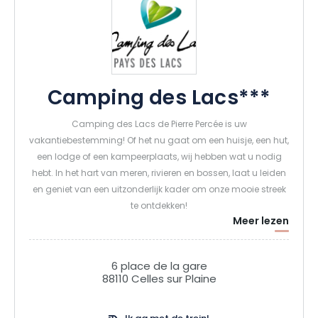
Camping des Lacs***
Camping des Lacs de Pierre Percée is uw
vakantiebestemming! Of het nu gaat om een huisje, een hut,
een lodge of een kampeerplaats, wij hebben wat u nodig
hebt. In het hart van meren, rivieren en bossen, laat u leiden
en geniet van een uitzonderlijk kader om onze mooie streek
te ontdekken!
Meer lezen
Wat als u onvergetelijke momenten komt beleven in Pierre-
Percée Pays des Lacs! Neem een duik in onze zwembaden,
6 place de la gare
ontdek het meer in een kano, verken de boomtoppen met
88110 Celles sur Plaine
Aventure Parc, speel een spelletje petanque, huur een rosalie
of trap skelters of ontspan gewoon onder het genot van een