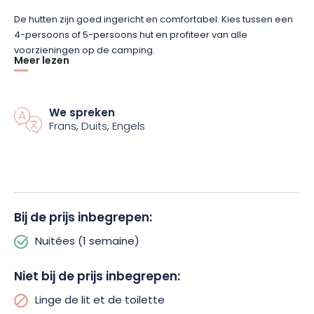
De hutten zijn goed ingericht en comfortabel. Kies tussen een
4-persoons of 5-persoons hut en profiteer van alle
voorzieningen op de camping.
Meer lezen
Kinderen zullen dol zijn op de speeltuin en het buitenzwembad
met peuterbad. Volwassenen kunnen elkaar leren kennen
We spreken
tijdens een aperitief of een spelletje pool en darts aan de bar.
Frans, Duits, Engels
En voordat je gaat slapen, roep iedereen bij elkaar en neem
deel aan het avondentertainment: lachen en verrassingen
staan op het programma.
De weelderige natuurlijke omgeving biedt volop
Bij de prijs inbegrepen:
mogelijkheden voor buitenactiviteiten zoals wandelen, fietsen,
gyro-pod ritjes, picknicken, boomklimmen, kanoën, zip-lining
Nuitées (1 semaine)
over het meer, waterfietsen, minigolf, sleepboeien, skelters….
Dit alles met grote groene zones en een zandstrand.
Niet bij de prijs inbegrepen:
Camping des Lacs*** is de perfecte bestemming voor
Linge de lit et de toilette