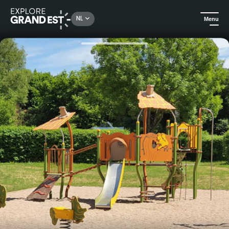
Rechercher un lieu, une activité...
NL
Menu
Kijk je ogen uit in de Grand Est
Campings en huurmogelijkheden in de buitenlucht