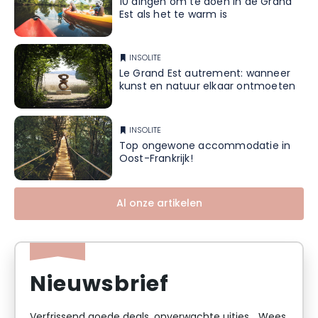
10 dingen om te doen in de Grand
Est als het te warm is
INSOLITE
Le Grand Est autrement: wanneer
kunst en natuur elkaar ontmoeten
INSOLITE
Top ongewone accommodatie in
Oost-Frankrijk!
Al onze artikelen
Nieuwsbrief
Verfrissend goede deals, onverwachte uitjes... Wees