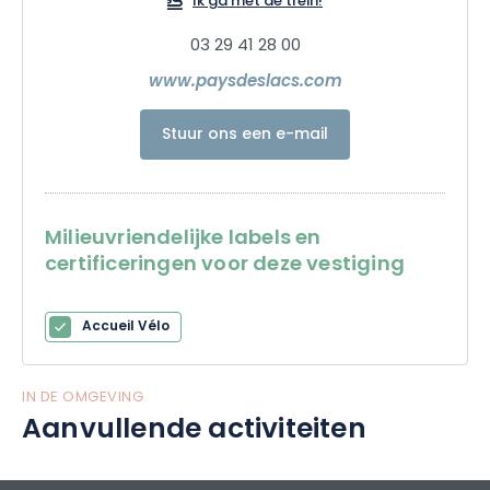
Ik ga met de trein!
drankje...
03 29 41 28 00
Een verblijf in Pierre-Percée betekent een ruime keuze aan
www.paysdeslacs.com
activiteiten (recreatieparken, wandeltochten, pretparken...),
het ontdekken van een uitzonderlijke en behouden site, het is
Stuur ons een e-mail
de ideale plaats om een goede familievakantie door te
brengen
Milieuvriendelijke labels en
certificeringen voor deze vestiging
Accueil Vélo
IN DE OMGEVING
Aanvullende activiteiten