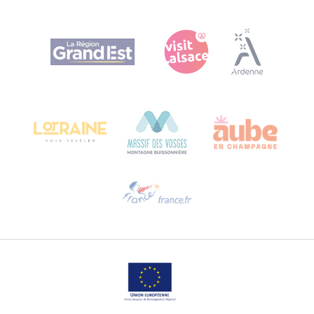
Agence Régionale du Tourisme Grand Est
Bureau de Colmar (hoofdkantoor)
Château Kiener – Rue de Verdun 24
68000 COLMAR - FRANKRIJK
Hulp nodig?
Stuur ons een e-mail