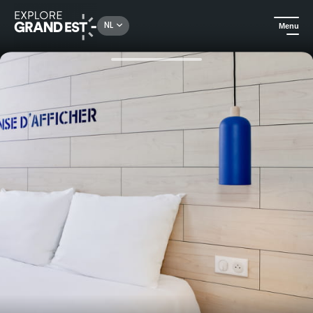
Rechercher un lieu, une activité...
NL
Menu
Kijk je ogen uit in de Grand Est
Hotels
Overnachting met ontbijt in het Ibis Styles Châlons-en-Champagne Centre