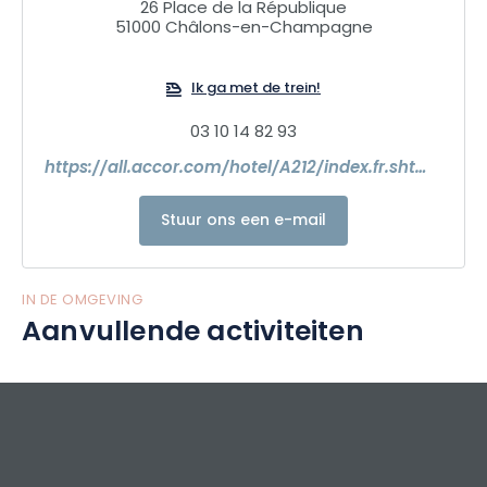
26 Place de la République
51000 Châlons-en-Champagne
Ik ga met de trein!
03 10 14 82 93
https://all.accor.com/hotel/A212/index.fr.shtml?
Stuur ons een e-mail
IN DE OMGEVING
Aanvullende activiteiten