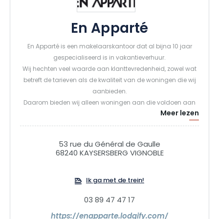
En Apparté
En Apparté is een makelaarskantoor dat al bijna 10 jaar
gespecialiseerd is in vakantieverhuur.
Wij hechten veel waarde aan klanttevredenheid, zowel wat
betreft de tarieven als de kwaliteit van de woningen die wij
aanbieden.
Daarom bieden wij alleen woningen aan die voldoen aan
Meer lezen
onze strenge selectiecriteria.Ons team staat tot je
beschikking om ervoor te zorgen dat je verblijf in de beste
omstandigheden en volgens je wensen verloopt.
53 rue du Général de Gaulle
68240 KAYSERSBERG VIGNOBLE
Ik ga met de trein!
03 89 47 47 17
https://enapparte.lodgify.com/