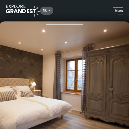
Rechercher un lieu, une activité...
NL
Menu
Kijk je ogen uit in de Grand Est
Huuraccommodatie
Gîte Bredala in Colmar