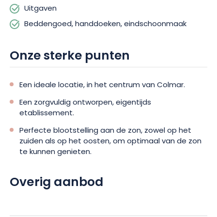
Uitgaven
Of je nu met je gezin of met vrienden reist, je zult alle
faciliteiten die de gîte Bredala biedt zeker waarderen. Dankzij
Beddengoed, handdoeken, eindschoonmaak
de centrale ligging kun je gemakkelijk te voet de straten,
winkels en restaurants van Colmar verkennen.
Onze sterke punten
Mis een onvergetelijke ervaring in Bredala B&B in Colmar niet.
Boek nu voor een onvergetelijk verblijf in deze charmante
Een ideale locatie, in het centrum van Colmar.
Elzasser stad!
Een zorgvuldig ontworpen, eigentijds
etablissement.
Perfecte blootstelling aan de zon, zowel op het
zuiden als op het oosten, om optimaal van de zon
te kunnen genieten.
Overig aanbod