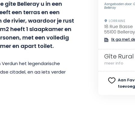
gîte Belleray u in een
Aangeboden door: Gî
Belleray
eeft een terras en een
de rivier, waardoor je rust
LORRAINE
18 Rue Basse
0 m2 heeft 1 slaapkamer en
55100 Belleray
rsonen, met een volledig
Ik ga met de
er en apart toilet.
Gîte Rural
n Verdun het legendarische
meer info
se citadel, en ga iets verder
log van 14-18 te bezoeken in
Aan Fav
toevoe
evenals het fort van Falouse en
n: vissen of de Côtes de Meuse
nbikeroutes aan de voet van de