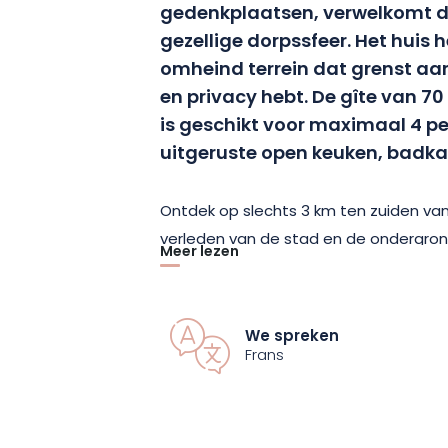
gedenkplaatsen, verwelkomt de 
gezellige dorpssfeer. Het huis h
omheind terrein dat grenst aan 
en privacy hebt. De gîte van 7
is geschikt voor maximaal 4 pe
uitgeruste open keuken, badkam
Ontdek op slechts 3 km ten zuiden va
verleden van de stad en de ondergrond
Meer lezen
om de herdenkingsplaatsen van de oor
Douaumont, Vauquois en Les Eparges, 
het fort van Vaux. Voor sportievelinge
We spreken
ontdekken via de wandel- en mountai
Frans
gîte.