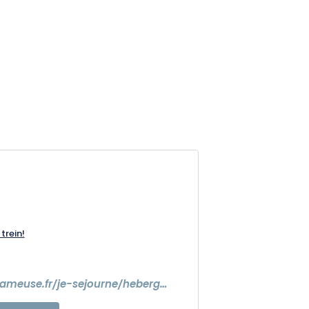
trein!
5
https://www.lameuse.fr/je-sejourne/hebergements-meuse/location-de-vacances/p/gite-de-belleray-belleray