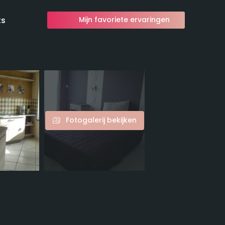
ts
Mijn favoriete ervaringen
Fotogalerij bekijken