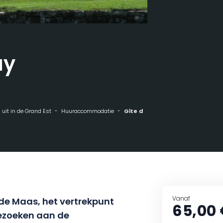
ay
n uit in de Grand Est
Huuraccommodatie
Gîte de Belleray
Vanaf
de Maas, het vertrekpunt
65,00
ezoeken aan de