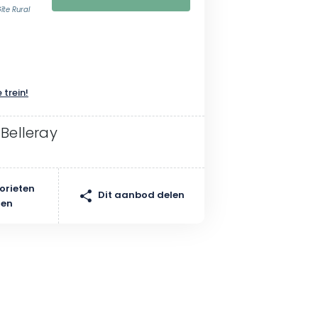
te Rural
 trein!
 Belleray
orieten
Dit aanbod delen
gen