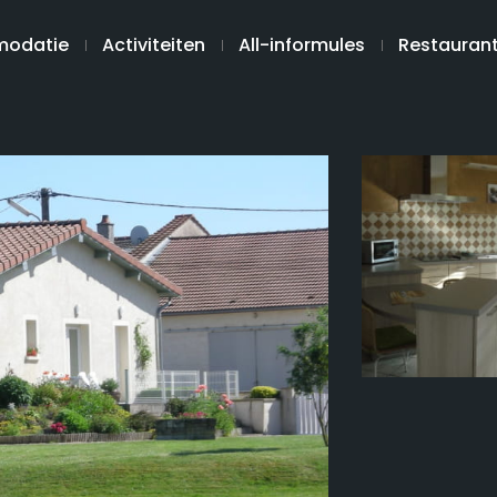
odatie
Activiteiten
All-informules
Restauran