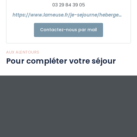
03 29 84 39 05
https://www.lameuse.fr/je-sejourne/hebergements-meuse/location-de-vacances/p/gite-de-belleray-belleray
Contactez-nous par mail
AUX ALENTOURS
Pour compléter votre séjour