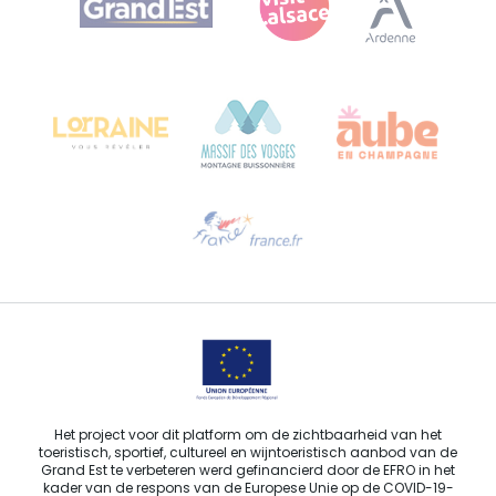
Bureau de Colmar (hoofdkantoor)
Château Kiener – Rue de Verdun 24
68000 COLMAR - FRANKRIJK
Hulp nodig?
Stuur ons een e-mail
Het project voor dit platform om de zichtbaarheid van het
toeristisch, sportief, cultureel en wijntoeristisch aanbod van de
Grand Est te verbeteren werd gefinancierd door de EFRO in het
kader van de respons van de Europese Unie op de COVID-19-