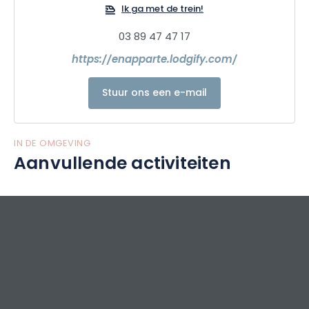
Ik ga met de trein!
03 89 47 47 17
https://enapparte.lodgify.com/
Stuur ons een e-mail
IN DE OMGEVING
Aanvullende activiteiten