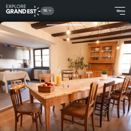
Rechercher un lieu, une activité...
NL
Menu
Kijk je ogen uit in de Grand Est
Huuraccommodatie
Gîte L'Atelier in Kaysersberg