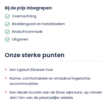
inbegrepen.
Bij de prijs inbegrepen:
Gîte L’Atelier is de perfecte plek voor een stressvrije vakantie
Overnachting
in het hart van de Elzas. Lokale winkels liggen op minder dan 1
Beddengoed en handdoeken
kilometer afstand en parkeren kan op slechts 2 passen. En
Eindschoonmaak
voor liefhebbers van wijn en wijnbouw is er de beroemde
Elzas-wijnroute die wacht om in volle glorie verkend te
Uitgaven
worden!
Onze sterke punten
Een typisch Elzasser huis
Ruime, comfortabele en smaakvol ingerichte
accommodatie
Een ideale locatie aan de Elzas wijnroute, op minder
dan 1 km van de plaatselijke winkels