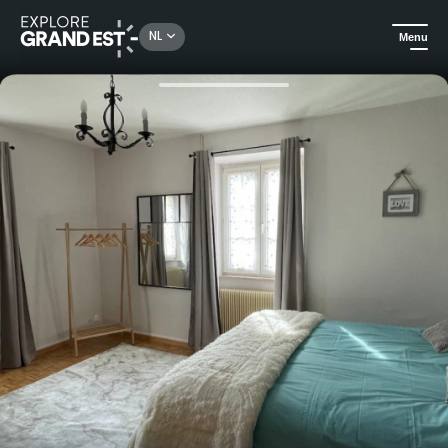
Rechercher un lieu, une activité...
NL
Menu
Kijk je ogen uit in de Grand Est
Huuraccommodatie
Gîte voor 2 tot 6 personen met professionele infraroodsauna en tuin