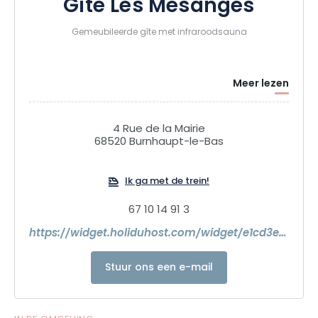
Gîte Les Mésanges
Gemeubileerde gîte met infraroodsauna
Meer lezen
4 Rue de la Mairie
68520 Burnhaupt-le-Bas
Ik ga met de trein!
67 10 14 91 3
https://widget.holiduhost.com/widget/e1cd3ea7-2379-4a82-97c9-3663060ffa01?standalone=1
Stuur ons een e-mail