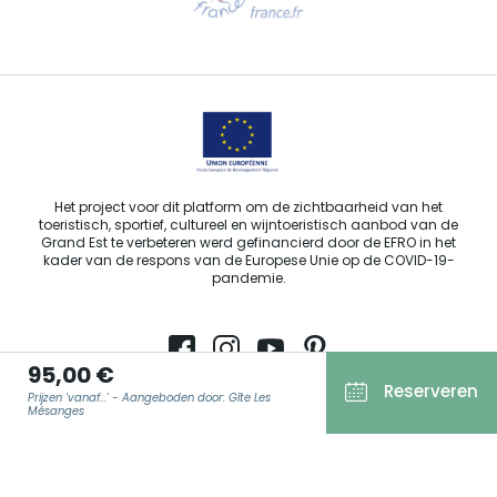
Stuur ons een e-mail
Het project voor dit platform om de zichtbaarheid van het
toeristisch, sportief, cultureel en wijntoeristisch aanbod van de
Grand Est te verbeteren werd gefinancierd door de EFRO in het
kader van de respons van de Europese Unie op de COVID-19-
pandemie.
95,00 €
Reserveren
Agence Régionale du Tourisme Grand Est ©2026 - Alle rechten
Prijzen 'vanaf...' - Aangeboden door: Gîte Les
Mésanges
voorbehouden.
Algemene gebruiksvoorwaarden
Wettelijke vermeldingen