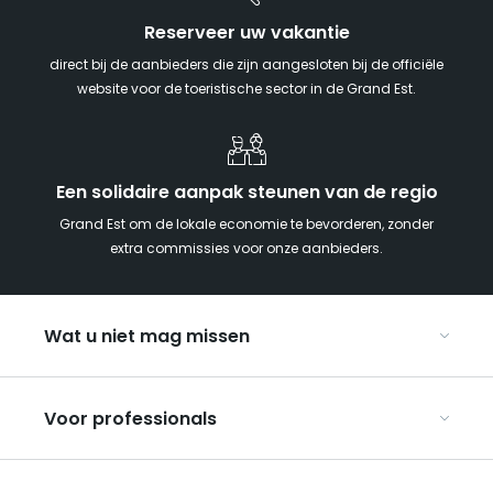
Reserveer uw vakantie
direct bij de aanbieders die zijn aangesloten bij de officiële
website voor de toeristische sector in de Grand Est.
Een solidaire aanpak steunen van de regio
Grand Est om de lokale economie te bevorderen, zonder
extra commissies voor onze aanbieders.
Wat u niet mag missen
Met kinderen naar de Grand Est
Voor professionals
Met z’n tweeën
Kerst in Oost-Frankrijk
Organiseer uw conferenties en seminars
De Route des Vins d’Alsace