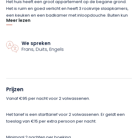
Het huis heeft een groot appartement op de begane grond.
Het is ruim en goed verlicht en heeft 3 rookvrije slaapkamers,
een keuken en een badkamer met inloopdouche. Buiten kun
Meer lezen
je genieten van een picknickplaats in een vriendelijke sfeer. Er
is een privé-ingang voor extra privacy.
We spreken
Je hebt ook onbeperkt toegang tot de infraroodsauna en de
Frans, Duits, Engels
tuin. Handdoeken en beddengoed zijn aanwezig. Er is gratis
parkeergelegenheid voor uw gemak.
Vanuit het dorp zijn verschillende activiteiten mogelijk, zoals
wandelingen over het Bunkerspad of wandelingen langs de
Doller. Boek nu en geniet van een onvergetelijk verblijf waar
Prijzen
rust, natuur en stilte de boventoon voeren!
Vanaf €95 per nacht voor 2 volwassenen.
Het tarief is een starttarief voor 2 volwassenen. Er geldt een
toeslag van €15 per extra persoon per nacht.
Minimaal 2 nachten per boeking.