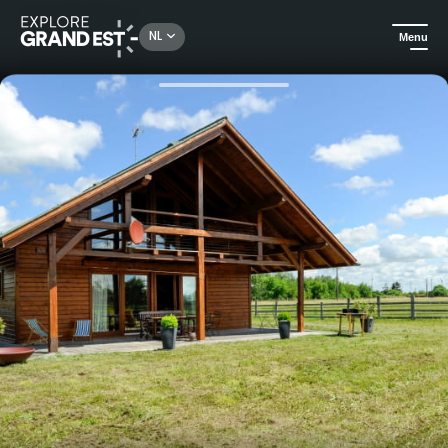
Rechercher un lieu, une activité...
NL
Menu
Kijk je ogen uit in de Grand Est
Huuraccommodatie
Gîtes de France Aube - Méry-sur-Seine - Le Chalet dans la Prairie