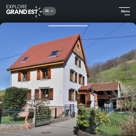
Rechercher un lieu, une activité...
NL
Menu
Kijk je ogen uit in de Grand Est
Huuraccommodatie
Gîtes in de Vogezen, tot 12 personen