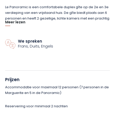
Le
Panoramic
is een comfortabele duplex gîte op de 2e en 3e
verdieping van een vrijstaand huis.
De gîte biedt plaats aan 6
personen en heeft 2 gezellige, lichte kamers met een prachtig
Meer lezen
uitzicht op het
Hohneckmassief
en het
Gaschney-resort
.
De
volledig uitgeruste keuken grenst aan een eethoek voor
gastronomische maaltijden, terwijl de zithoek zich leent voor
ontspanning en cocooning.
We spreken
De gîte biedt ook toegang tot een
Frans, Duits, Engels
klein open terras, ideaal voor het ontbijt of een barbecue!
La Marguerite is ook goed uitgerust voor gezinnen en
vriendengroepen!
Met 3 comfortabele slaapkamers, een
keuken met uitzicht op de
Hohneck
en een lichte woonkamer
is het perfect voor een ontspannende vakantie voor maximaal
Prijzen
6 personen!
Je vindt er alles wat je nodig hebt voor een
Accommodatie voor maximaal 12 personen (7 personen in de
plezierige vakantie, met toegang tot het terras, de barbecue,
Marguerite en 5 in de Panoramic)
de tuin en de zelfvoorzienende biologische moestuin.
Reservering voor minimaal 2 nachten
Hoewel de getoonde prijs geldt voor de huur van 2 gîtes voor
12 personen, kun je ze ook afzonderlijk huren.
In alle gevallen