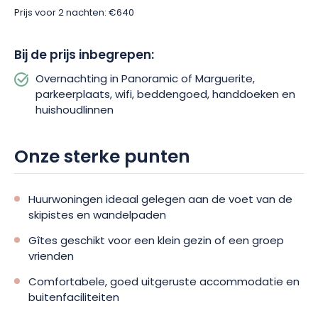
ontvang je een persoonlijk welkom met een klein drankje, Wi-
Prijs voor 2 nachten: €640
Fi toegang, gratis parkeren en de
Munstercard
of lokale
kortingskaart.
Huishoudlinnen, hout voor de barbecue en
Bij de prijs inbegrepen:
eindschoonmaak zijn ook inbegrepen in de huurprijs.
Als
extraatje worden je bedden opgemaakt en krijg je een
Overnachting in Panoramic of Marguerite,
badhanddoek per persoon.
parkeerplaats, wifi, beddengoed, handdoeken en
huishoudlinnen
Onze sterke punten
Huurwoningen ideaal gelegen aan de voet van de
skipistes en wandelpaden
Gîtes geschikt voor een klein gezin of een groep
vrienden
Comfortabele, goed uitgeruste accommodatie en
buitenfaciliteiten