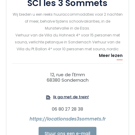
SCI les 3 Sommets
Wij bieden u een reeks huuraccommodaties voor 2 nachten
of meer, behalve tijdens schoolvakanties, in de
Munstervallei in de Elzas.
Verhuur van de Villa du Hohneck 4* voor 15 personen met
sauna, verlichte petanque in Sondernach Verhuur van de
Villa du Pt Ballon 4* voor 10 personen met sauna, nordic
Meer lezen
bad, verlichte petanque in Sondernach Verhuur van het
chalet du Tanet voor 6 personen met sauna en nordic bad
en groot terras en petanque in Soultzeren Verhuur van de
12, rue de l'Emm
gîte la Marguerite (6 personen) en de Panoramic (5
68380 Sondernach
personen) in Sondernach
Ik ga met de trein!
06 80 27 28 38
https://locationsdes3sommets.fr
Stuur ons een e-mail