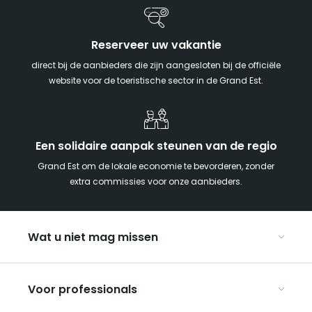
Reserveer uw vakantie
direct bij de aanbieders die zijn aangesloten bij de officiële
website voor de toeristische sector in de Grand Est.
Een solidaire aanpak steunen van de regio
Grand Est om de lokale economie te bevorderen, zonder
extra commissies voor onze aanbieders.
Wat u niet mag missen
Met kinderen naar de Grand Est
Voor professionals
Met z’n tweeën