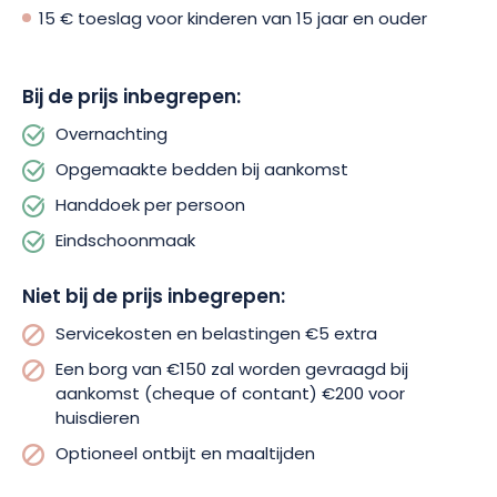
reis de wereld rond binnen de muren van het Pavillon du
15 € toeslag voor kinderen van 15 jaar en ouder
Voyageur des Charmes en Chalet
.
Bij de prijs inbegrepen:
Overnachting
Opgemaakte bedden bij aankomst
Handdoek per persoon
Eindschoonmaak
Niet bij de prijs inbegrepen:
Servicekosten en belastingen €5 extra
Een borg van €150 zal worden gevraagd bij
aankomst (cheque of contant) €200 voor
huisdieren
Optioneel ontbijt en maaltijden