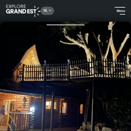
Rechercher un lieu, une activité...
NL
Menu
Kijk je ogen uit in de Grand Est
Huuraccommodatie
Le Chalet du Voyageur - Avontuur rond de wereld