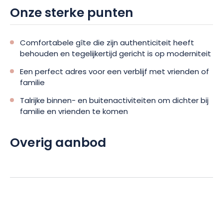
Onze sterke punten
voordat u zich ontspant in de slaapkamers. Op de eerste
verdieping vindt u ook een kinderspeelruimte met
tafelvoetbal, biljart en andere spelletjes.
Comfortabele gîte die zijn authenticiteit heeft
behouden en tegelijkertijd gericht is op moderniteit
Een perfect adres voor een verblijf met vrienden of
familie
Talrijke binnen- en buitenactiviteiten om dichter bij
familie en vrienden te komen
Overig aanbod