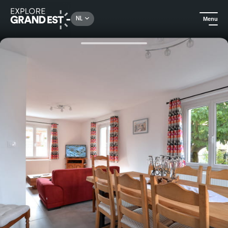
Rechercher un lieu, une activité...
NL
Menu
Kijk je ogen uit in de Grand Est
Huuraccommodatie
Les Bateliers - Illhaeusern - Gîtes de France