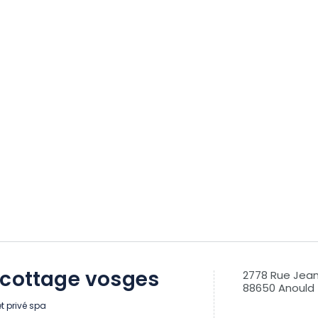
 cottage vosges
2778 Rue Jean
88650 Anould
t privé spa