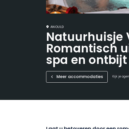
ANOULD
Natuurhuisje
Romantisch ui
spa en ontbijt
Meer accommodaties
Kijk je oge