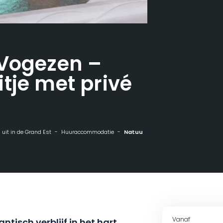
 Vogezen –
tje met privé
n uit in de Grand Est
Huuraccommodatie
Natuurhuisje Vogezen - Romantisch uitje met privé spa en ontbijt
Vanaf