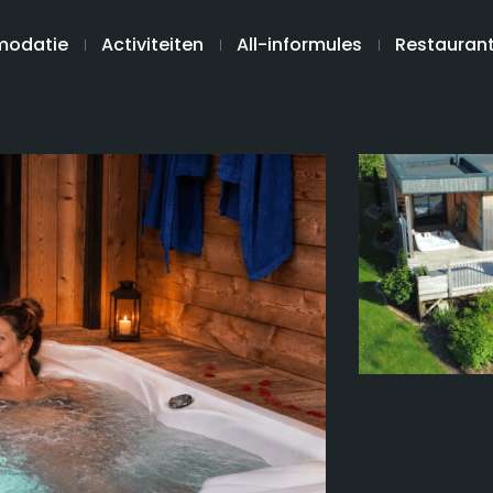
odatie
Activiteiten
All-informules
Restauran