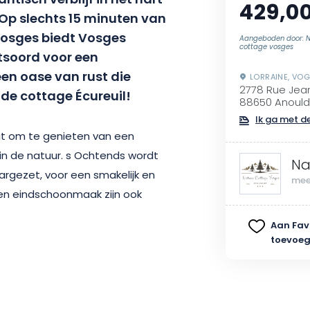
tisch verblijf in het hart
429,0
Op slechts 15 minuten van
osges biedt Vosges
Aangeboden door: N
cottage vosges
tsoord voor een
een oase van rust die
LORRAINE, VO
2778 Rue Jea
 de cottage Écureuil!
88650 Anould
Ik ga met de
uit om te genieten van een
n de natuur. s Ochtends wordt
Na
laargezet, voor een smakelijk en
mee
 en eindschoonmaak zijn ook
ren op wat het belangrijkste is:
Aan Fav
toevoe
n van rust en ontspanning in je
rmd en toegankelijk is. Merk op