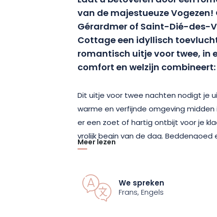
Laat u betoveren door een roman
van de majestueuze Vogezen! 
Gérardmer of Saint-Dié-des-V
Cottage een idyllisch toevluch
romantisch uitje voor twee, in 
comfort en welzijn combineert:
Dit uitje voor twee nachten nodigt je 
warme en verfijnde omgeving midden i
er een zoet of hartig ontbijt voor je k
vrolijk begin van de dag. Beddengoed
Meer lezen
inbegrepen, zodat je je kunt concentre
je welzijn!
We spreken
Geniet tijdens je verblijf van momente
Frans, Engels
eigen spa, die het hele jaar door verwa