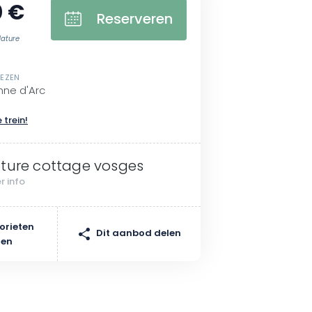
0 €
Reserveren
ature
GEZEN
nne d'Arc
 trein!
ture cottage vosges
r info
orieten
Dit aanbod delen
gen