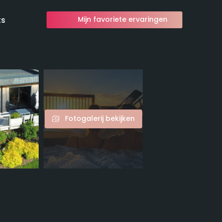
ts
Mijn favoriete ervaringen
Fotogalerij bekijken