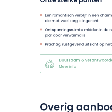
Onze sterke punten
ieders rust en comfort zijn huisdieren 
Een romantisch verblijf in een c
Dus als je op zoek bent naar een intie
die met veel zorg is ingericht
dit verblijf in de cottage Ecureuil zeker
Ontspanningsruimte midden in de na
meevoeren en boek nu deze onvergeteli
jaar door verwarmd is
welzijn zullen aan de orde van de dag zi
romantisch uitje!
Prachtig, rustgevend uitzicht op h
Duurzaam & verantwoordel
Meer info
Overig aanbo