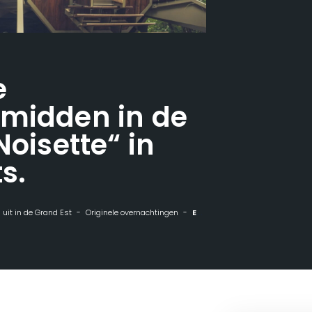
e
 midden in de
Noisette“ in
s.
n uit in de Grand Est
Originele overnachtingen
Een bijzondere overnachting midden in de natuur in „La Noisette“ in Vent des Forêts.