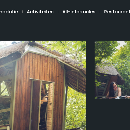
odatie
Activiteiten
All-informules
Restauran