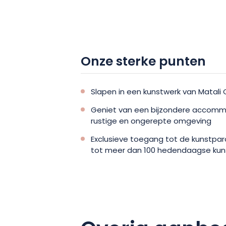
verblijf in La Noisette en laat u verra
waar kunst, natuur en ontspanning s
Onze sterke punten
Slapen in een kunstwerk van Matali
Geniet van een bijzondere accommo
rustige en ongerepte omgeving
Exclusieve toegang tot de kunstpar
tot meer dan 100 hedendaagse kun