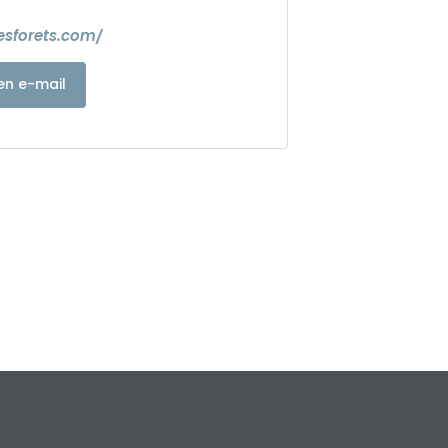
esforets.com/
en e-mail