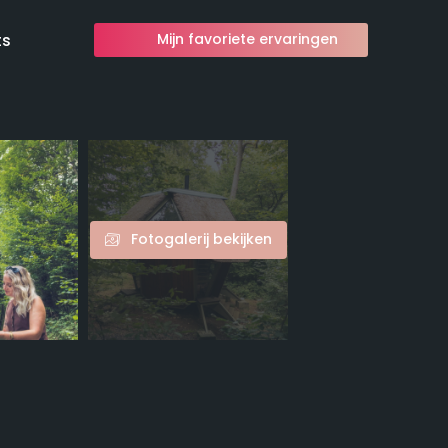
ts
Mijn favoriete ervaringen
Fotogalerij bekijken