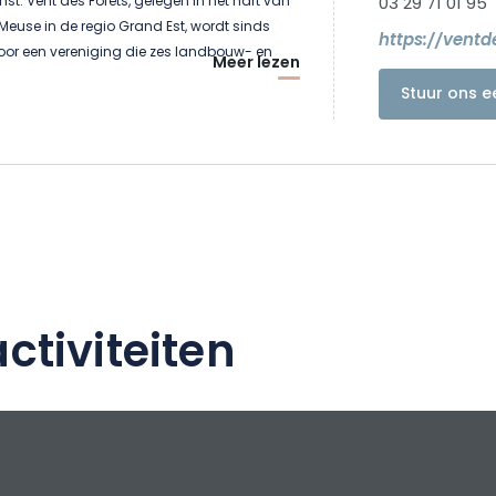
. Vent des Forêts, gelegen in het hart van
03 29 71 01 95
euse in de regio Grand Est, wordt sinds
https://ventd
or een vereniging die zes landbouw- en
Meer lezen
gt: Fresnes-au-Mont, Lahaymeix, Nicey-sur-
Stuur ons e
sur-Aire, Dompcevrin en Ville-devant-Belrain.
ctiviteiten