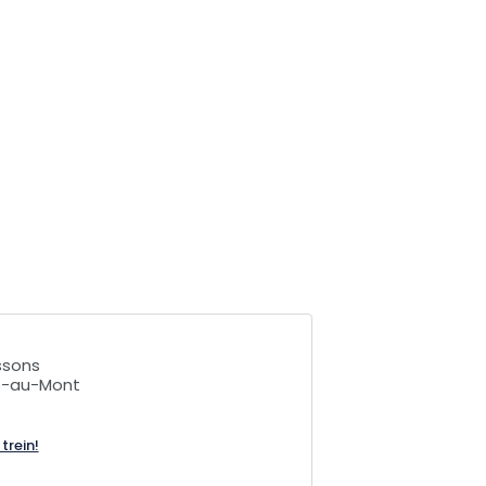
ssons
s-au-Mont
trein!