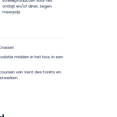
streekproducten voor het
ssen door deze unieke ervaring
ontbijt en/of diner, tegen
amenkomen.
meerprijs
 Crasset
datie midden in het bos, in een
coursen van Vent des Forêts en
stwerken