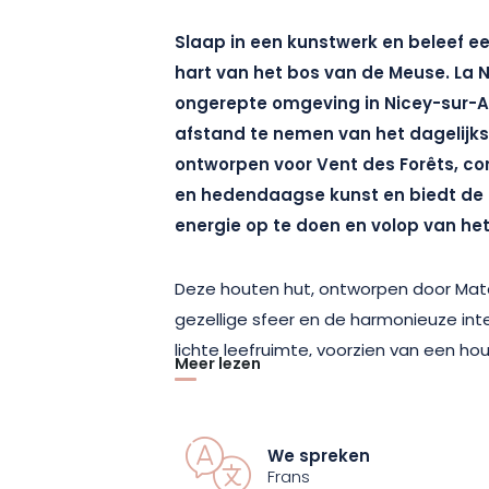
Slaap in een kunstwerk en beleef ee
hart van het bos van de Meuse. La N
ongerepte omgeving in Nicey-sur-Ai
afstand te nemen van het dagelijkse
ontworpen voor Vent des Forêts, co
en hedendaagse kunst en biedt de
energie op te doen en volop van het
Deze houten hut, ontworpen door Matali
gezellige sfeer en de harmonieuze inte
lichte leefruimte, voorzien van een hou
Meer lezen
gezelligheid en samenzijn. Op de bove
dak, wachten vier comfortabele slaap
buitengewone nacht. Vanuit de grote
We spreken
natuur bewonderen en u laten wiegen 
Frans