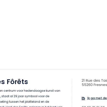
s Fôrêts
21 Rue des Ta
55260 Fresne
 een centrum voor hedendaagse kunst van
 staat al 29 jaar symbool voor de
Ik ga met de 
eting tussen het platteland en de