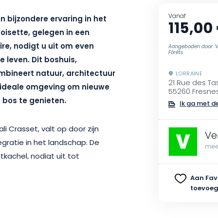
Vanaf
n bijzondere ervaring in het
115,00
oisette, gelegen in een
re, nodigt u uit om even
Aangeboden door: V
Fôrêts
 leven. Dit boshuis,
mbineert natuur, architectuur
LORRAINE
21 Rue des Ta
 ideale omgeving om nieuwe
55260 Fresne
 bos te genieten.
Ik ga met de
 Crasset, valt op door zijn
Ve
gratie in het landschap. De
mee
tkachel, nodigt uit tot
nverdieping, onder een rieten
Aan Fav
plaatsen op u voor een
toevoe
 ramen kunt u de omringende
door de geluiden van het bos in