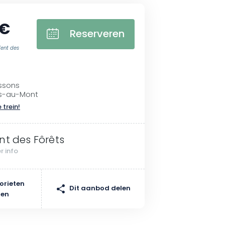
 €
Reserveren
ent des
ssons
s-au-Mont
 trein!
nt des Fôrêts
r info
orieten
Dit aanbod delen
gen