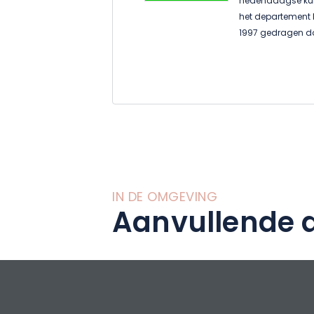
hedendaagse kunst
het departement M
1997 gedragen do
bosdorpen vereni
Aire, Pierrefitte-
IN DE OMGEVING
Aanvullende a