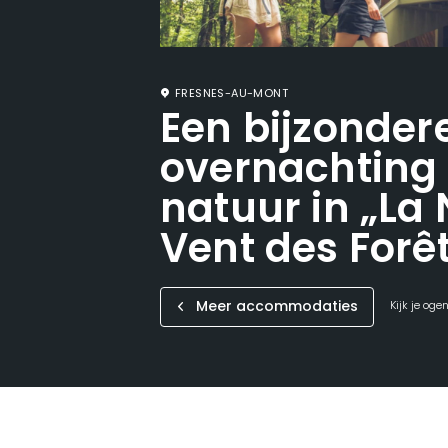
FRESNES-AU-MONT
Een bijzonder
overnachting
natuur in „La 
Vent des Forêt
Meer accommodaties
Kijk je oge