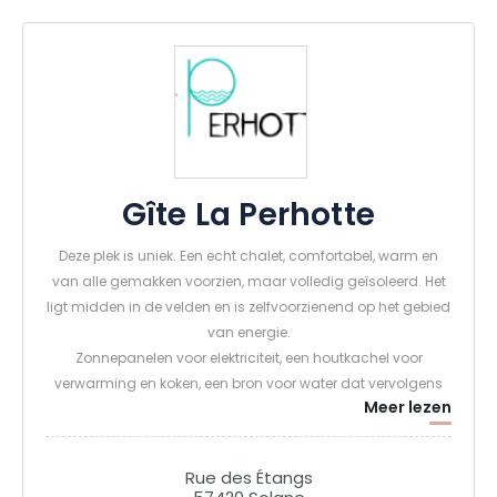
Gîte La Perhotte
Deze plek is uniek. Een echt chalet, comfortabel, warm en
van alle gemakken voorzien, maar volledig geïsoleerd. Het
ligt midden in de velden en is zelfvoorzienend op het gebied
van energie.
Zonnepanelen voor elektriciteit, een houtkachel voor
verwarming en koken, een bron voor water dat vervolgens
Meer lezen
met UV wordt behandeld. Volledig ingerichte keuken, Corian
badkamer, hoge kwaliteit beddengoed... Maar bovenal een
direct zicht op een vijver waar de fauna en flora volledig tot
Rue des Étangs
hun recht komen. Wij telen groenten, fruit en aromatische