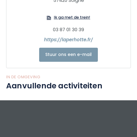
57420 Solgne
planten om de keukens van ons Restaurant À la 12 te
bevoorraden.
Ik ga met de trein!
03 87 01 30 39
https://laperhotte.fr/
Stuur ons een e-mail
IN DE OMGEVING
Aanvullende activiteiten