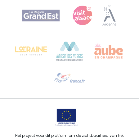
Agence Régionale du Tourisme Grand Est
Bureau de Colmar (hoofdkantoor)
Château Kiener – Rue de Verdun 24
68000 COLMAR - FRANKRIJK
Hulp nodig?
Stuur ons een e-mail
Het project voor dit platform om de zichtbaarheid van het