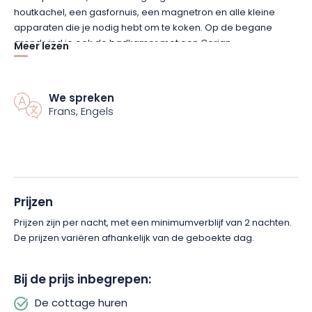
houtkachel, een gasfornuis, een magnetron en alle kleine
apparaten die je nodig hebt om te koken. Op de begane
grond vind je ook de badkamer met een Corian
Meer lezen
douchecabine en regendouche. Bovenaan de trap is de
mezzanine met een tweepersoonsbed van 180 cm en een
uitschuifbed voor twee kinderen.
We spreken
Frans, Engels
We verbouwen wat fruit en groenten om de keukens van het
Restaurant « À la 12 » in Delme te bevoorraden.
De gîte ligt in de gemeente Solgne, op slechts 20 minuten van
Metz, vlakbij het TGV-station Lorraine en de luchthaven Metz-
Prijzen
Nancy.
Prijzen zijn per nacht, met een minimumverblijf van 2 nachten.
De prijzen variëren afhankelijk van de geboekte dag.
Bij de prijs inbegrepen:
De cottage huren