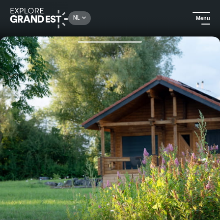
Rechercher un lieu, une activité...
NL
Menu
Kijk je ogen uit in de Grand Est
Huuraccommodatie
Gîte La Perhotte - Vakantiehuis & Vijver in Moezel