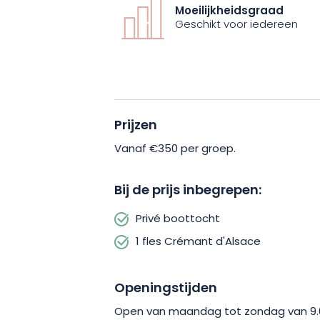
Moeilijkheidsgraad
Als u van buitenactiviteiten houdt, 
Geschikt voor iedereen
van ontspanning en decompressie terwi
boord van een gezellig jacht, dat u 
Straatsburg onder leiding van een prof
Prijzen
Vanaf €350 per groep.
Bij de prijs inbegrepen:
Privé boottocht
1 fles Crémant d'Alsace
Openingstijden
Open van maandag tot zondag van 9.00 