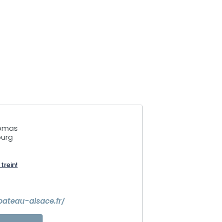
homas
ourg
trein!
ateau-alsace.fr/