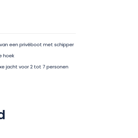
van een privéboot met schipper
re hoek
e jacht voor 2 tot 7 personen
d