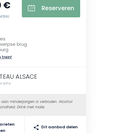
0 €
Reserveren
BATEAU
ges
werpse brug
ourg
 trein!
TEAU ALSACE
r info
 aan minderjarigen is verboden. Alcohol
ondheid. Drink met mate.
orieten
Dit aanbod delen
gen