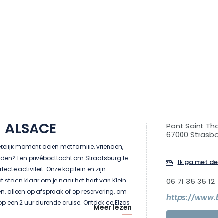
 ALSACE
Pont Saint T
67000 Strasb
etelijk moment delen met familie, vrienden,
efden? Een privéboottocht om Straatsburg te
Ik ga met de 
fecte activiteit. Onze kapitein en zijn
 staan klaar om je naar het hart van Klein
06 71 35 35 12
en, alleen op afspraak of op reservering, om
https://www.b
p een 2 uur durende cruise. Ontdek de Elzas
Meer lezen
van Europa overdag of ‘s nachts, van de