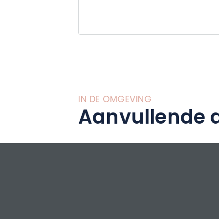
wildernis tot de v
IN DE OMGEVING
Aanvullende a