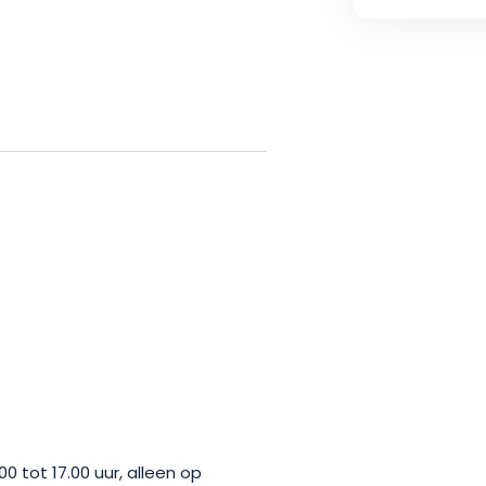
kom dan genieten van een moment
jl u over het water glijdt aan
meeneemt op een rondvaart door
essional.
tot 17.00 uur, alleen op