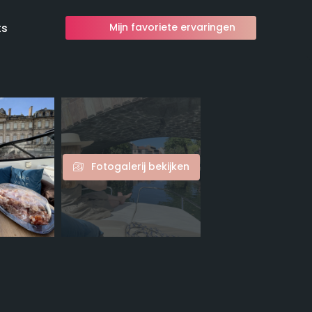
ts
Mijn favoriete ervaringen
Fotogalerij bekijken