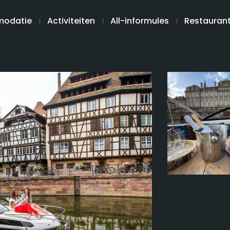
odatie
Activiteiten
All-informules
Restauran