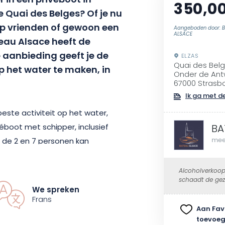
r in een privéboot in
350,0
 Quai des Belges? Of je nu
ep vrienden of gewoon een
Aangeboden door: 
ALSACE
eau Alsace heeft de
e aanbieding geeft je de
ELZAS
Quai des Bel
 het water te maken, in
Onder de Ant
67000 Strasb
Ik ga met de
beste activiteit op het water,
éboot met schipper, inclusief
BA
mee
de 2 en 7 personen kan
, alleen op reservering.
Alcoholverkoop
schaadt de gez
ce geeft je de mogelijkheid om
We spreken
uropese hoofdstad en haar
Frans
Aan Fav
 hoek te ontdekken.
toevoe