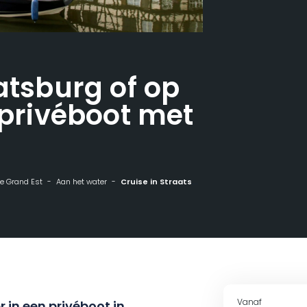
atsburg of op
 privéboot met
 de Grand Est
Aan het water
Cruise in Straatsburg of op de Rijn in een privéboot met kapitein
Vanaf