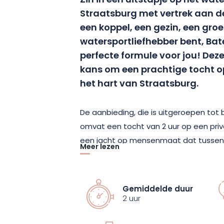
Zin in een uitstapje op het wate
Straatsburg met vertrek aan de
een koppel, een gezin, een gro
watersportliefhebber bent, Bat
perfecte formule voor jou! Dez
kans om een prachtige tocht op
het hart van Straatsburg.
De aanbieding, die is uitgeroepen tot 
omvat een tocht van 2 uur op een priv
een jacht op mensenmaat dat tussen 
Meer lezen
vervoeren, om Straatsburg te bezoeken
De comfortabele boot van Bateau Alsa
Gemiddelde duur
het uitzonderlijke panorama van de E
2 uur
verborgen schatten vanuit een andere