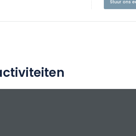
Stuur ons e
erlichte stad.
ctiviteiten