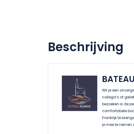
Beschrijving
BATEAU
Wil je een onverg
collega’s of geli
bezoeken is de per
comfortabele boot
Frankrijk te breng
je mee te nemen o
en de hoofdstad 