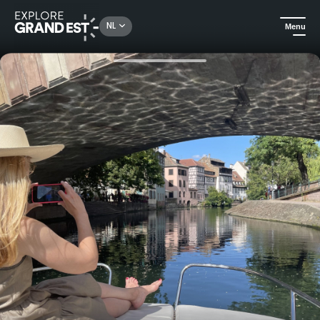
Rechercher un lieu, une activité...
NL
Menu
Kijk je ogen uit in de Grand Est
Aan het water
Cruise op de Rijn in een privéboot met kapitein