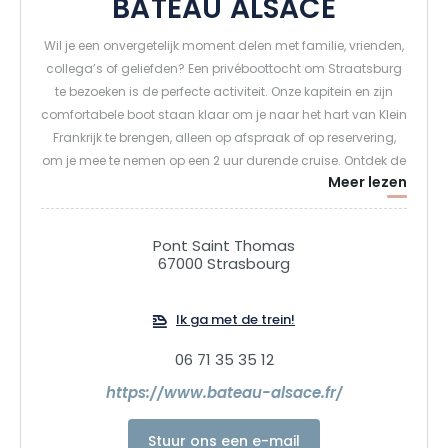
BATEAU ALSACE
Wil je een onvergetelijk moment delen met familie, vrienden,
collega’s of geliefden? Een privéboottocht om Straatsburg
te bezoeken is de perfecte activiteit. Onze kapitein en zijn
comfortabele boot staan klaar om je naar het hart van Klein
Frankrijk te brengen, alleen op afspraak of op reservering,
om je mee te nemen op een 2 uur durende cruise. Ontdek de
Meer lezen
Elzas en de hoofdstad van Europa overdag of ‘s nachts,
van de wildernis tot de verlichte stad.
Pont Saint Thomas
67000 Strasbourg
Ik ga met de trein!
06 71 35 35 12
https://www.bateau-alsace.fr/
Stuur ons een e-mail