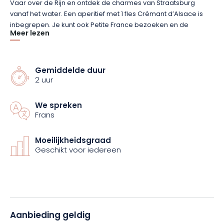
Vaar over de Rijn en ontdek de charmes van Straatsburg
vanaf het water. Een aperitief met 1 fles Crémant d’Alsace is
inbegrepen. Je kunt ook Petite France bezoeken en de
Meer lezen
Noordersluis van Straatsburg oversteken om je bij de Rijn te
voegen. Geniet van een zonnige dag of een halve dag,
afgewisseld met momenten van ontspanning, zwemmen,
paddleboarden, aperitieven en picknicks aan boord van de
Gemiddelde duur
2 uur
boot.
We spreken
Of het nu gaat om een uitstapje met vrienden, een familie-
Frans
uitstapje of een romantisch moment voor twee, geniet van
een unieke riviercruise, een combinatie van ontdekken en
zwemmen, aan boord van een comfortabele boot! Kom en
Moeilijkheidsgraad
Geschikt voor iedereen
geniet van een moment van pure ontspanning terwijl je over
het water glijdt!
Aanbieding geldig