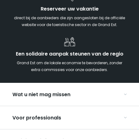
Reserveer uw vakantie
direct bij de aanbieders die zijn aangesloten bij de officiële
website voor de toeristische sector in de Grand Est.
Een solidaire aanpak steunen van de regio
Grand Est om de lokale economie te bevorderen, zonder
extra commissies voor onze aanbieders.
Wat u niet mag missen
Met kinderen naar de Grand Est
Voor professionals
Met z’n tweeën
Kerst in Oost-Frankrijk
Organiseer uw conferenties en seminars
De Route des Vins d’Alsace