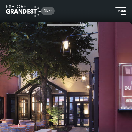
Rechercher un lieu, une activité...
NL
Menu
Kijk je ogen uit in de Grand Est
All-informules
Overnachting in het Hôtel du Dragon**** en ontdekking van Straatsburg per boot