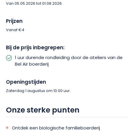
producten. Reserveer je plaats voor dit verrijkende bezoek en
Van 05.05.2026 tot 01.08.2026
beleef een authentiek moment op de Bel Air boerderij in
Landroff.
Prijzen
Vanaf €4
Bij de prijs inbegrepen:
1 uur durende rondleiding door de ateliers van de
Bel Air boerderij
Openingstijden
Zaterdag 1 augustus om 10.00 uur.
Onze sterke punten
Ontdek een biologische familieboerderij