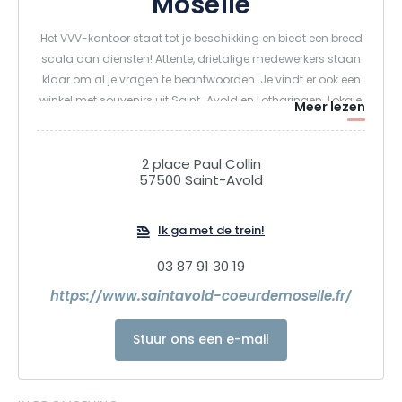
Moselle
Het VVV-kantoor staat tot je beschikking en biedt een breed
scala aan diensten! Attente, drietalige medewerkers staan
klaar om al je vragen te beantwoorden. Je vindt er ook een
winkel met souvenirs uit Saint-Avold en Lotharingen. Lokale,
Meer lezen
departementale, regionale en nationale toeristische
informatie met lijsten van accommodaties, toeristische
kaarten, pretparken, evenementen, culturele, sportieve en
2 place Paul Collin
57500 Saint-Avold
recreatieve activiteiten voor u en uw kinderen...
Ik ga met de trein!
03 87 91 30 19
https://www.saintavold-coeurdemoselle.fr/
Stuur ons een e-mail