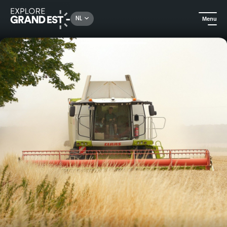
Rechercher un lieu, une activité...
NL
Menu
Kijk je ogen uit in de Grand Est
Ambachten
Bezoek de workshops op de boerderij in Bel Air