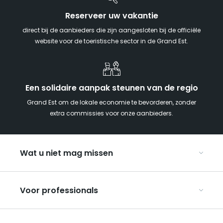
Reserveer uw vakantie
direct bij de aanbieders die zijn aangesloten bij de officiële
website voor de toeristische sector in de Grand Est.
Een solidaire aanpak steunen van de regio
Grand Est om de lokale economie te bevorderen, zonder
extra commissies voor onze aanbieders.
Wat u niet mag missen
Met kinderen naar de Grand Est
Voor professionals
Met z’n tweeën
Kerst in Oost-Frankrijk
Organiseer uw conferenties en seminars