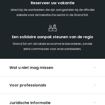
Reserveer uw vakantie
direct bij de aanbieders die zijn aangesloten bij de officiële
website voor de toeristische sector in de Grand Est.
Een solidaire aanpak steunen van de regio
Grand Est om de lokale economie te bevorderen, zonder
extra commissies voor onze aanbieders.
Wat u niet mag missen
Met kinderen naar de Grand Est
Voor professionals
Met z’n tweeën
Kerst in Oost-Frankrijk
Organiseer uw conferenties en seminars
De Route des Vins d’Alsace
Juridische informatie
Organiseer uw groepsreizen