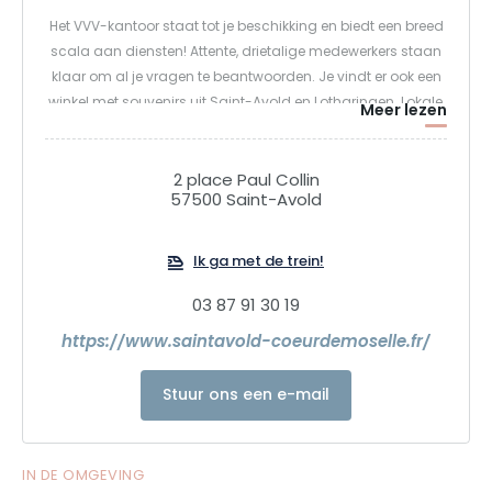
Het VVV-kantoor staat tot je beschikking en biedt een breed
scala aan diensten! Attente, drietalige medewerkers staan
klaar om al je vragen te beantwoorden. Je vindt er ook een
winkel met souvenirs uit Saint-Avold en Lotharingen. Lokale,
Meer lezen
departementale, regionale en nationale toeristische
informatie met lijsten van accommodaties, toeristische
kaarten, pretparken, evenementen, culturele, sportieve en
2 place Paul Collin
57500 Saint-Avold
recreatieve activiteiten voor u en uw kinderen...
Ik ga met de trein!
03 87 91 30 19
https://www.saintavold-coeurdemoselle.fr/
Stuur ons een e-mail
IN DE OMGEVING