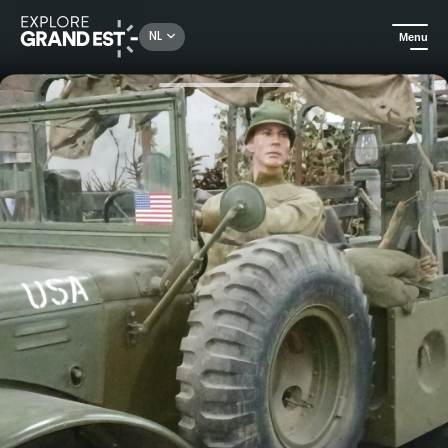
Rechercher un lieu, une activité...
NL
Menu
Kijk je ogen uit in de Grand Est
Erfgoed & geschiedenis
Onderdompeling in de loopgraven van Morhange bij Espace Mémoriel