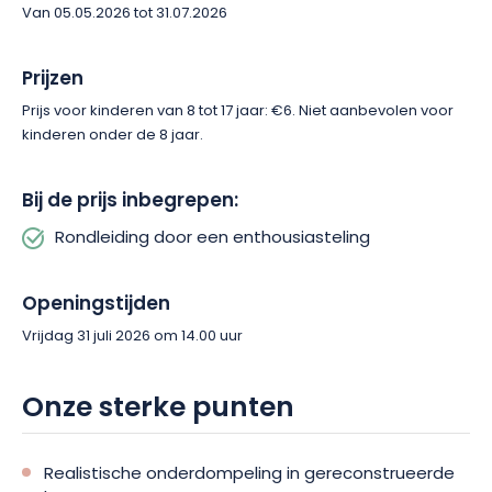
Van 05.05.2026 tot 31.07.2026
Laat je leiden naar het hart van de geschiedenis en geniet van
Prijzen
een onvergetelijke ervaring bij Memoriz. Boek je plaats op
deze meeslepende tour en ontdek de loopgraven alsof je er
Prijs voor kinderen van 8 tot 17 jaar: €6. Niet aanbevolen voor
zelf bij was.
kinderen onder de 8 jaar.
Bij de prijs inbegrepen:
Rondleiding door een enthousiasteling
Openingstijden
Vrijdag 31 juli 2026 om 14.00 uur
Onze sterke punten
Realistische onderdompeling in gereconstrueerde