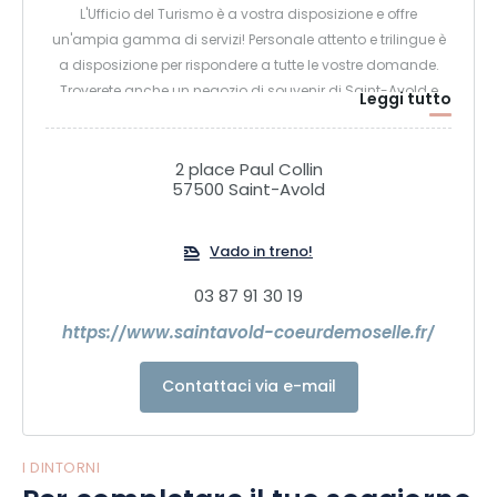
L'Ufficio del Turismo è a vostra disposizione e offre
un'ampia gamma di servizi! Personale attento e trilingue è
a disposizione per rispondere a tutte le vostre domande.
Troverete anche un negozio di souvenir di Saint-Avold e
Leggi tutto
della Lorena. Informazioni turistiche locali, dipartimentali,
regionali e nazionali con liste di alloggi, mappe turistiche,
parchi di divertimento, eventi, attività culturali, sportive e di
2 place Paul Collin
57500 Saint-Avold
svago per voi e i vostri bambini...
Vado in treno!
03 87 91 30 19
https://www.saintavold-coeurdemoselle.fr/
Contattaci via e-mail
I DINTORNI