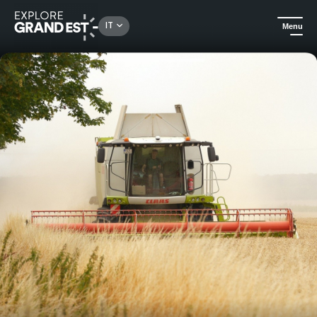
Rechercher un lieu, une activité...
IT
Menu
Homepage
Parchi divertimenti e animali
Visita ai laboratori della fattoria di Bel Air