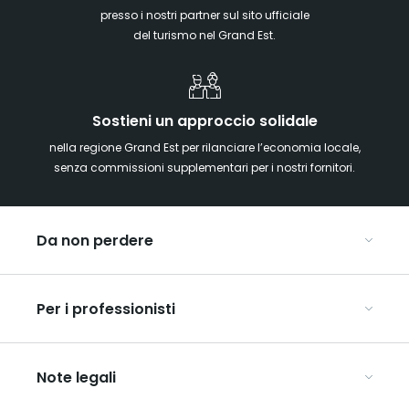
presso i nostri partner sul sito ufficiale
del turismo nel Grand Est.
Sostieni un approccio solidale
nella regione Grand Est per rilanciare l’economia locale,
senza commissioni supplementari per i nostri fornitori.
Da non perdere
Mercatini di Natale
Per i professionisti
Alsazia
Ardenne
Organizzare conferenze e seminari
Champagne
Note legali
Organizzate il vostro viaggio di gruppo
Lorena