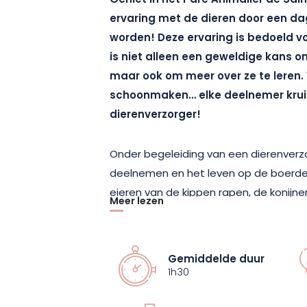
Geniet in het Parc Animalier de Sai
ervaring met de dieren door een da
worden! Deze ervaring is bedoeld voo
is niet alleen een geweldige kans 
maar ook om meer over ze te leren. 
schoonmaken…
elke
deelnemer krui
dierenverzorger!
Onder begeleiding van een dierenverzo
deelnemen en het leven op de boerderi
eieren van de kippen rapen, de konijne
Meer lezen
hun omgeving schoonmaken.
Dus, ben je er klaar voor om voor ee
Gemiddelde duur
dan 10 minuten voor het begin van de 
1h30
speelruimte bij de ingang van het park