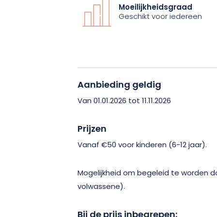
ophalen voor een ervaring van ongeveer
Moeilijkheidsgraad
van het park genieten. Dus aarzel niet
Geschikt voor iedereen
dierenverzorger voor een dag!
Aanbieding geldig
Van 01.01.2026 tot 11.11.2026
Prijzen
Vanaf €50 voor kinderen (6-12 jaar).
Mogelijkheid om begeleid te worden do
volwassene).
Bij de prijs inbegrepen: