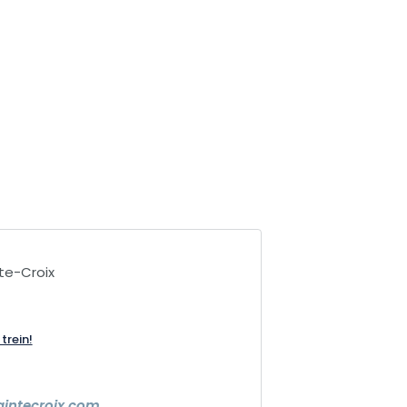
te-Croix
trein!