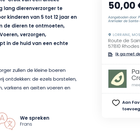
nte-Croix van een unieke
50,00 
g lang dierenverzorger te
r kinderen van 5 tot 12 jaar en
Aangeboden door: P
Animalier de Sainte-
om de dieren te ontmoeten,
Voeren, verzorgen,
LORRAINE, MOS
Route de Sain
pt in de huid van een echte
57810 Rhodes
Ik ga met de
rger zullen de kleine boeren
Pa
Cr
j ontdekken: de ezels borstelen,
mee
n, varkens en geiten voeren en
Aan Fav
toevoe
n dag conciërge te worden? Kom
We spreken
activiteit naar de overdekte
Frans
 en de dierenverzorger komt je