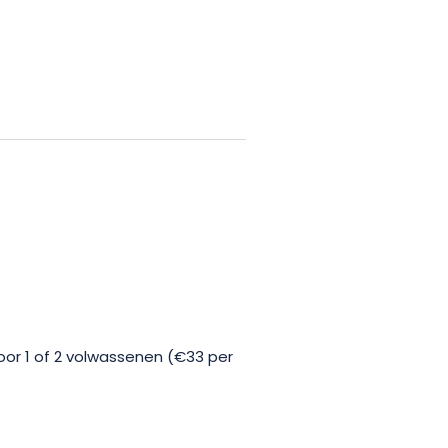
 1 uur. De rest van de dag kun je
, reserveer je plaats en word een
or 1 of 2 volwassenen (€33 per