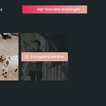
ts
Mijn favoriete ervaringen
Fotogalerij bekijken