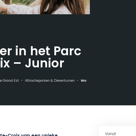
g
er in het Parc
ix – Junior
 de Grand Est
Attractieparken & Dierentuinen
Word een dag dierenverzorger in het Parc de Sainte-Croix - Junior
Vanaf