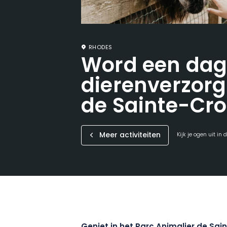
RHODES
Word een da
dierenverzorg
de Sainte-Cro
Meer activiteiten
Kijk je ogen uit in