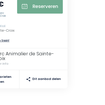
€
Reserveren
arc
Croix
ELLE
te-Croix
 trein!
rc Animalier de Sainte-
oix
r info
orieten
Dit aanbod delen
gen