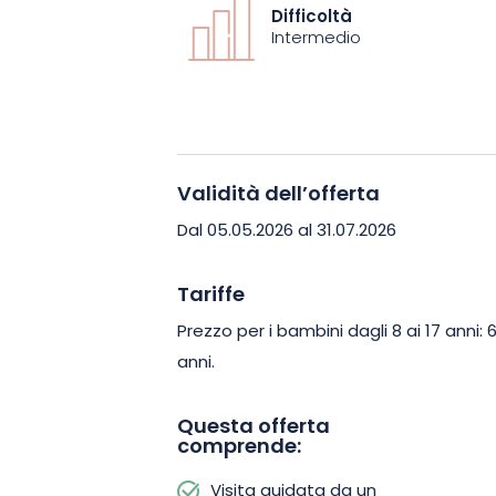
storia attraverso un approccio vivace e
Difficoltà
Intermedio
L’Espace Mémoriel de Morhange offre u
cui si incontrano il patrimonio, la trasm
Questa visita immersiva permette agli 
famiglie di scoprire il passato in mod
l’importanza di preservare questa mem
Validità dell’offerta
Dal 05.05.2026 al 31.07.2026
Lasciatevi guidare nel cuore della stor
memorabile a Memoriz. Prenotate il vo
Tariffe
immersivo e scoprite le trincee come se
Prezzo per i bambini dagli 8 ai 17 anni: 6
anni.
Questa offerta
comprende:
Visita guidata da un