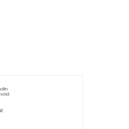
llin
vold
o!