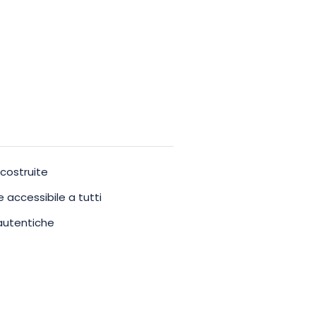
icostruite
 accessibile a tutti
 autentiche