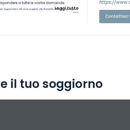
https://www.
rispondere a tutte le vostre domande.
Leggi tutto
n negozio di souvenir di Saint-Avold e della
Contattaci 
ni turistiche locali, dipartimentali, regionali
ste di alloggi, mappe turistiche, parchi di
i, attività culturali, sportive e di svago per
ini...
e il tuo soggiorno