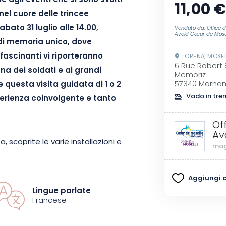
ile agli eventi che si sono svolti
11,00 
el cuore delle trincee
ato 31 luglio alle 14.00,
Venduto da: Office d
Avold Cœur de Mose
 di memoria unico, dove
ffascinanti vi riporteranno
LORENA, MOSE
6 Rue Robert
na dei soldati e ai grandi
Memoriz
57340 Morha
 questa visita guidata di 1 o 2
Vado in tre
perienza coinvolgente e tanto
Of
Av
scoprite le varie installazioni e
mag
ee, ricreata con realismo. Le
, testimonianze e documenti
Aggiungi ai
meglio la vita dei soldati e le
Lingue parlate
nno segnato la regione. Ogni area
Francese
re una pagina importante della