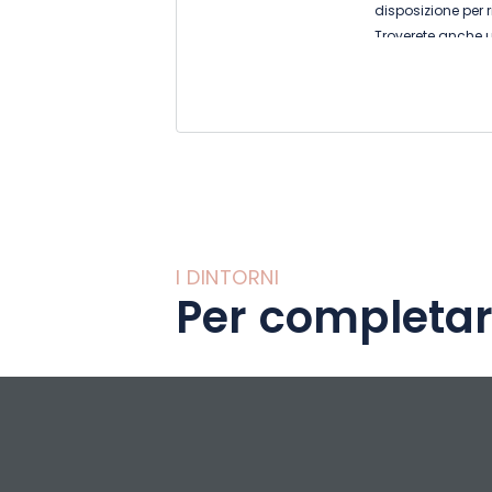
disposizione per 
Troverete anche u
Lorena. Informazio
e nazionali con li
divertimento, event
voi e i vostri bamb
I DINTORNI
Per completar