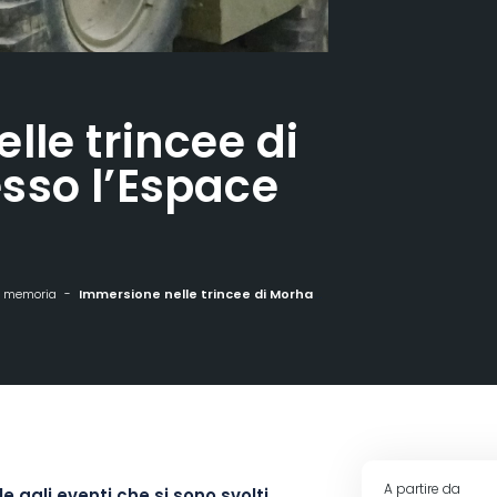
lle trincee di
sso l’Espace
e memoria
Immersione nelle trincee di Morhange presso l'Espace Mémoriel
A partire da