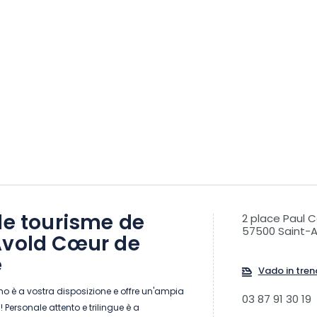
de tourisme de
2 place Paul Co
57500 Saint-A
Avold Cœur de
e
Vado in tren
smo è a vostra disposizione e offre un'ampia
03 87 91 30 19
 Personale attento e trilingue è a