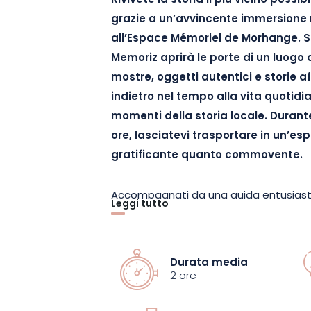
Rivivete la storia il più vicino possib
grazie a un’avvincente immersione n
all’Espace Mémoriel de Morhange. Sab
Memoriz aprirà le porte di un luogo
mostre, oggetti autentici e storie a
indietro nel tempo alla vita quotidia
momenti della storia locale. Durante
ore, lasciatevi trasportare in un’es
gratificante quanto commovente.
Accompagnati da una guida entusiasta, 
Leggi tutto
immergetevi nell’atmosfera delle trinc
mostre presentano manufatti d’epoca
storici che permettono di comprendere 
Durata media
questioni in gioco nei conflitti che ha
2 ore
espositiva invita i visitatori a esplora