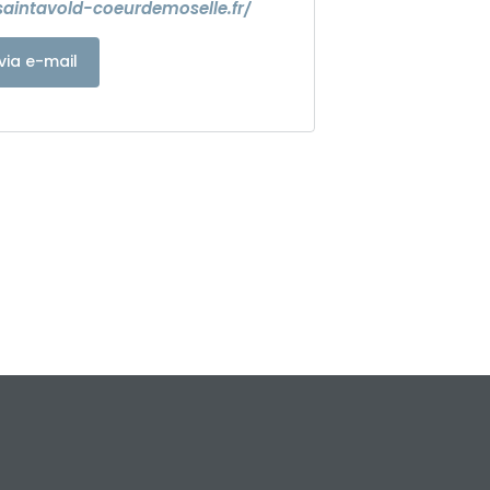
saintavold-coeurdemoselle.fr/
via e-mail