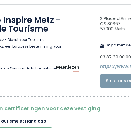
Inspire Metz -
2 Place d'Arme
CS 80367
de Tourisme
57000 Metz
tz - Dienst voor Toerisme
Ik ga met de 
tz, een Europese bestemming voor
03 87 39 00 00
https://www.
Meer lezen
fice de Tourisme is het agentschap voor
agglomeratie van Metz. Gelegen op 1 uur en
Stuur ons e
arijs met de TGV, 50 minuten van
r van Duitsland, is de Eurometropool van
eve en duurzame Europese bestemming met
istorisch erfgoed en groene landschappen
en certificeringen voor deze vestiging
uropa.
Tourisme et Handicap
Creative City op het gebied van muziek,