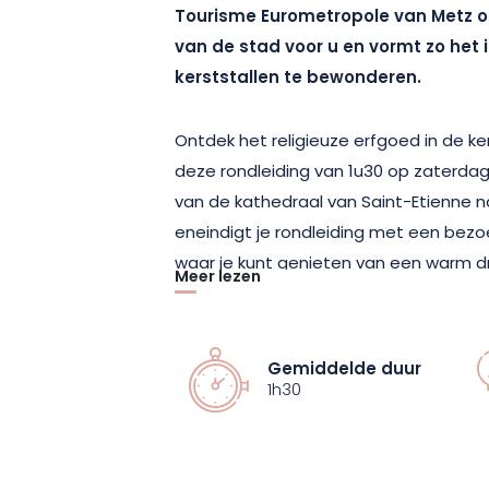
Tourisme Eurometropole van Metz o
van de stad voor u en vormt zo het
kerststallen te bewonderen.
Ontdek het religieuze erfgoed in de ker
deze rondleiding van 1u30 op zaterdag
van de kathedraal van Saint-Etienne n
en
eindigt je rondleiding met een bez
waar je kunt genieten van een warm dr
Meer lezen
Dompel je onder in de kersttraditie en 
de stad terwijl je de feestelijke sfeer v
Gemiddelde duur
Er staat je een onvergetelijke ervari
1h30
van spirituele ontdekkingen, historis
hoogstandjes.