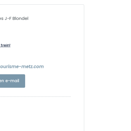
s J-F Blondel
trein!
tourisme-metz.com
en e-mail