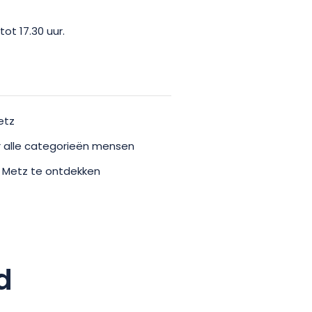
ot 17.30 uur.
etz
oor alle categorieën mensen
n Metz te ontdekken
d