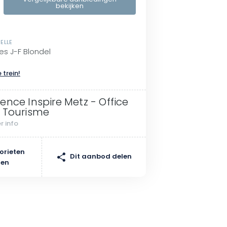
bekijken
ELLE
es J-F Blondel
 trein!
ence Inspire Metz - Office
 Tourisme
r info
orieten
Dit aanbod delen
gen