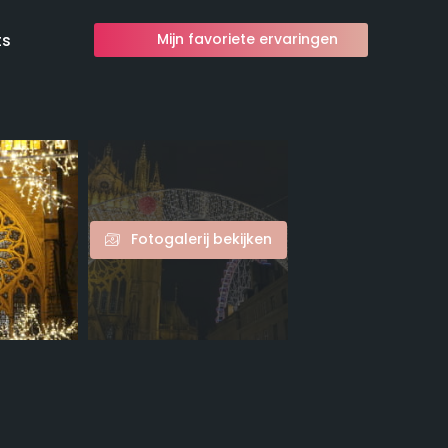
ts
Mijn favoriete ervaringen
Fotogalerij bekijken