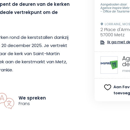
pent de deuren van de kerken
Aangeboden door:
Agence Inspire Metz
 ideale vertrekpunt om de
- Office de Tourisme
LORRAINE, MOS
2 Place d'Arm
57000 Metz
ken rond de kerststallen dankzij
Ik ga met de
 20 december 2025. Je vertrekt
aar de kerk van Saint-Martin
Ag
oek aan de kerstmarkt van Metz,
de
ankje.
mee
verken de culturele rijkdom van
Aan Fav
toevoe
an deze tijd van het jaar opsnuift.
We spreken
ng te wachten met een combinatie
Frans
che bezoeken en gastronomische