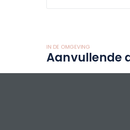
heeft een vol cul
Centre Pompidou-M
Metz Constellation
natuurlijk de ker
van het jaar.
Het agentschap In
IN DE OMGEVING
diensten voor par
Aanvullende a
toeristische verb
Metz Metropool a
deskundigenrappo