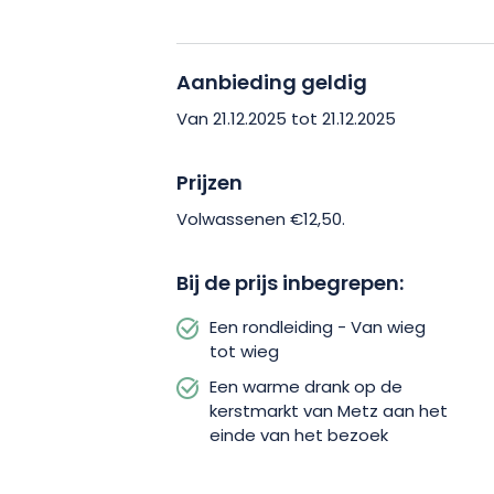
Geniet van een originele ervaring met
wieg aangeboden door het Office du 
Aanbieding geldig
Metz, en wacht niet langer om nu je pl
Van 21.12.2025 tot 21.12.2025
Prijzen
Volwassenen €12,50.
Bij de prijs inbegrepen:
Een rondleiding - Van wieg
tot wieg
Een warme drank op de
kerstmarkt van Metz aan het
einde van het bezoek