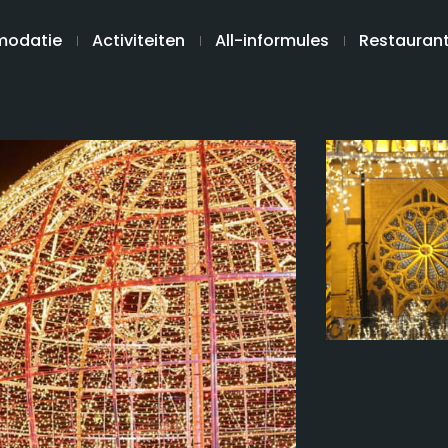
odatie
Activiteiten
All-informules
Restauran