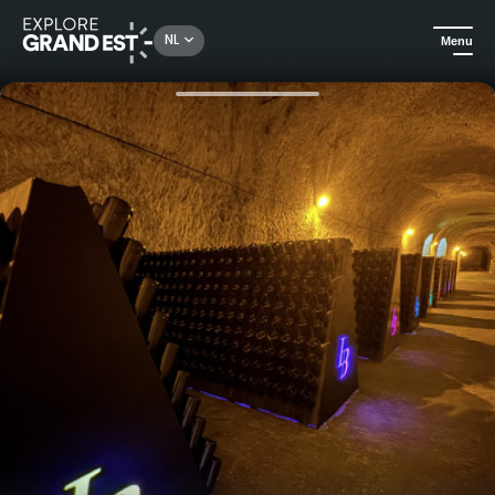
Rechercher un lieu, une activité...
NL
Menu
Kijk je ogen uit in de Grand Est
Gastronomie & wijntoerisme
Patrimoine Crayères - Bezoek aan de Maréchal de France op Domaine Balincourt