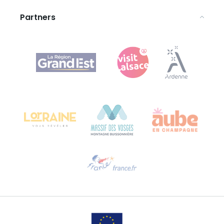
Partners
Agence Régionale du Tourisme Grand Est
Bureau de Colmar (hoofdkantoor)
Château Kiener – Rue de Verdun 24
68000 COLMAR - FRANKRIJK
Hulp nodig?
Stuur ons een e-mail