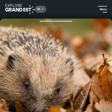
Rechercher un lieu, une activité...
NL
Menu
Kijk je ogen uit in de Grand Est
Ludieke activiteiten
De flora en fauna bij jou in de buurt beschermen