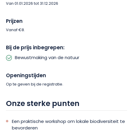
workshops en help de lokale biodiversiteit te behouden terwijl
Van 01.01.2026 tot 31.12.2026
je praktische oplossingen ontdekt voor dagelijkse actie.
Prijzen
Vanaf €8.
Bij de prijs inbegrepen:
Bewustmaking van de natuur
Openingstijden
Op te geven bij de registratie.
Onze sterke punten
Een praktische workshop om lokale biodiversiteit te
bevorderen