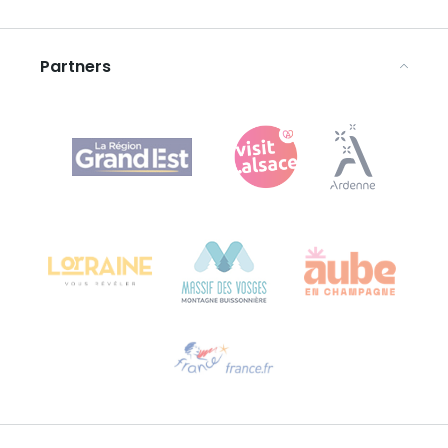
Disclaimer
Partners
Agence Régionale du Tourisme Grand Est
Bureau de Colmar (hoofdkantoor)
Château Kiener – Rue de Verdun 24
68000 COLMAR - FRANKRIJK
Hulp nodig?
Stuur ons een e-mail