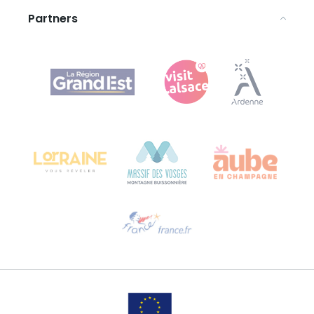
Partners
Agence Régionale du Tourisme Grand Est
Bureau de Colmar (hoofdkantoor)
Château Kiener – Rue de Verdun 24
68000 COLMAR - FRANKRIJK
Hulp nodig?
Stuur ons een e-mail