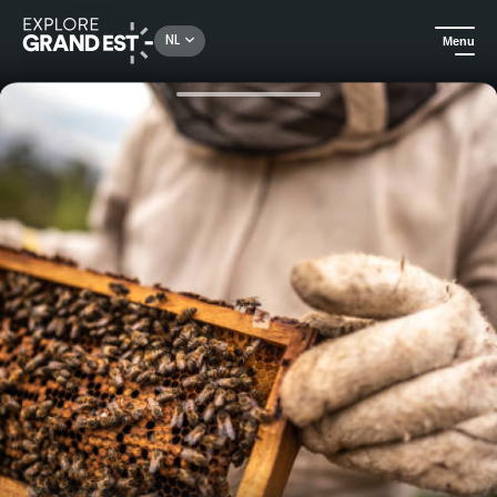
Rechercher un lieu, une activité...
NL
Menu
Kijk je ogen uit in de Grand Est
Natuur
Workshops bijenteelt: ontdek alle geheimen van bijen