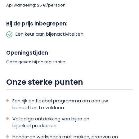
Api wandeling: 25 €/persoon
producten van de bijenkorf, inleiding tot de bijenteelt,
bezoek en proeverij, met een snack inbegrepen.
Bij de prijs inbegrepen:
Een keur aan bijenactiviteiten
Deze workshops bieden een complete aanpak, een
combinatie van ontdekking, experiment en onderdompeling in
de natuur. Reserveer je activiteit en laat je verrassen door de
Openingstijden
rijke wereld van de bijenteelt in de Vogezen.
Op te geven bij de registratie.
Onze sterke punten
Een rijk en flexibel programma om aan uw
behoeften te voldoen
Volledige ontdekking van bijen en
bijenkorfproducten
Hands-on workshops met maken, proeven en