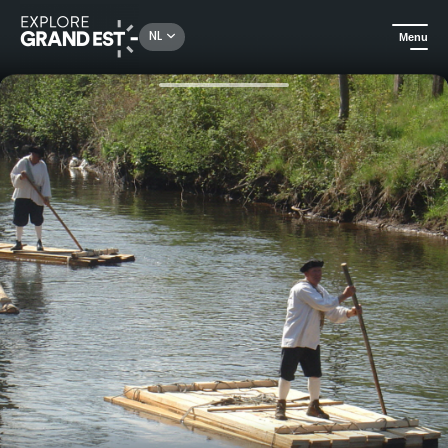
Rechercher un lieu, une activité...
NL
Menu
Kijk je ogen uit in de Grand Est
Ludieke activiteiten
In het spoor van de Oualous: een schattenjacht langs de rivier