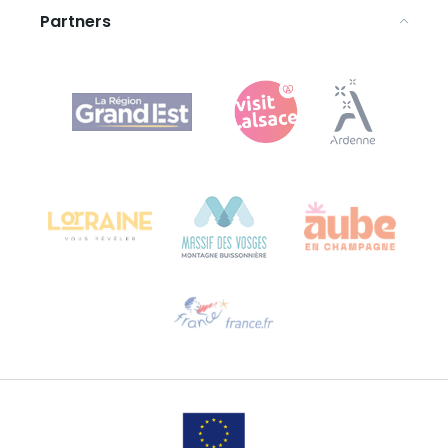
Partners
Agence Régionale du Tourisme Grand Est
Bureau de Colmar (hoofdkantoor)
Château Kiener – Rue de Verdun 24
68000 COLMAR - FRANKRIJK
Hulp nodig?
Stuur ons een e-mail